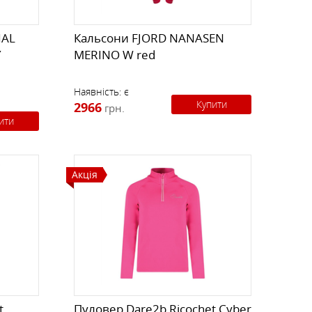
IAL
Кальсони FJORD NANASEN
Y
MERINO W red
Наявність:
є
Купити
2966
грн.
ити
Акція
t
Пуловер Dare2b Ricochet Cyber