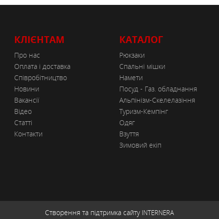
КЛІЄНТАМ
КАТАЛОГ
Про нас
Рюкзаки
Оплата і доставка
Спальні мішки
Співробітництво
Намети
Новини
Посуд - Газ. обладнання
Вакансії
Альпінізм-Скелелазіння
Відео
Туризм-Кемпінг
Статті
Одяг
Контакти
Взуття
Зимовий екіп
Створення та підтримка сайту
INTERNERA