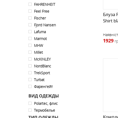
FAHRENHEIT
Feel Free
Блуза 
Fischer
Shirt b
Fjord Nansen
Lafuma
Наявніст
Marmot
1929
г
MHW
Millet
MсKINLEY
NordBlanc
TrekSport
Turbat
Фаренгейт
ВИД ОДЕЖДЫ
Polartec, флис
Термобелье
Компле
ТИП ОДЕЖДЫ