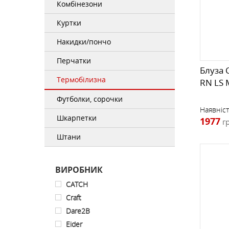
Комбінезони
РЮКЗАКИ ФРІРАЙД, СКІТУР
ТЕРМОСИ
ПРОМАЛЬП
КОМПАСИ
ШКАРПЕТКИ
ФРІРАЙД, СКІ-ТУР
Куртки
Накидки/пончо
ОКУЛЯРИ
Перчатки
Блуза 
Термобілизна
RN LS 
РУШНИКИ
Футболки, сорочки
Наявніст
Шкарпетки
1977
г
СУМКИ, ГАМАНЦІ, РЕМЕНІ
Штани
ВИРОБНИК
CATCH
Craft
Dare2B
Eider