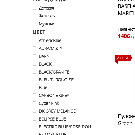
BASELA
Детская
MARIT
Женская
Мужская
Наявніст
ЦВЕТ
1406
г
AthleticBlue
AURA/MISTY
BARN
Акція
BLACK
BLACK/GRANITE
BLEU TURQUOISE
Blue
CARBONE GREY
Cyber Pink
DK GREY MELANGE
Пулове
ECLIPSE BLUE
Green
ELECTRIC BLUE/POSEIDON
ENAMEL BLUE