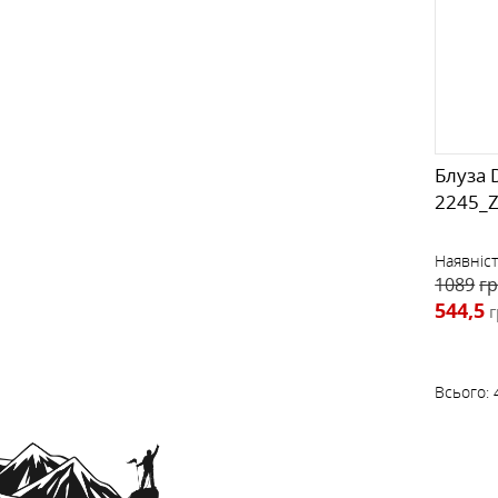
Блуза D
2245_
Наявніст
1089
гр
544,5
г
Всього: