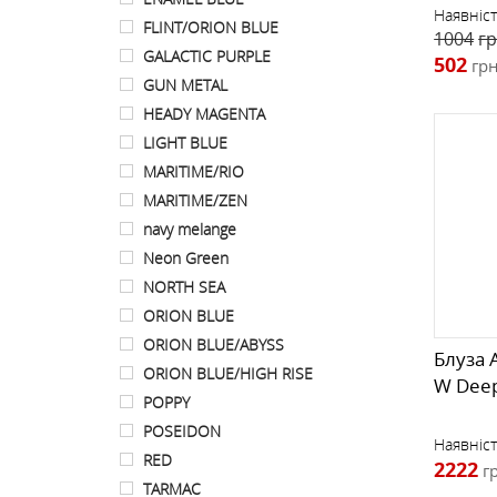
Наявніст
FLINT/ORION BLUE
1004
гр
GALACTIC PURPLE
502
грн
GUN METAL
HEADY MAGENTA
LIGHT BLUE
MARITIME/RIO
MARITIME/ZEN
navy melange
Neon Green
NORTH SEA
ORION BLUE
ORION BLUE/ABYSS
Блуза 
ORION BLUE/HIGH RISE
W Deep 
POPPY
POSEIDON
Наявніст
RED
2222
г
TARMAC