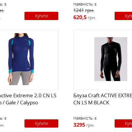
ь:
є
Наявність:
є
н.
1241
грн.
Купити
Куп
620,5
.
грн.
Active Extreme 2.0 CN LS
Блуза Craft ACTIVE EXTR
/ Gale / Calypso
CN LS M BLACK
ь:
є
Наявність:
є
Купити
Куп
3295
рн.
грн.