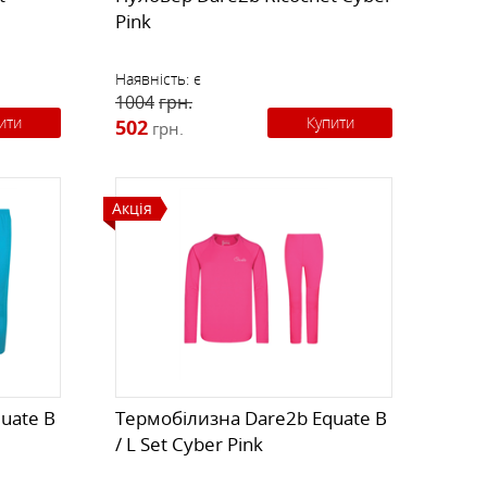
Pink
Наявність:
є
1004
грн.
ити
Купити
502
грн.
Акція
uate B
Термобілизна Dare2b Equate B
/ L Set Cyber ​​Pink