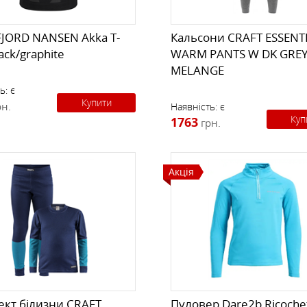
FJORD NANSEN Akka T-
Кальсони CRAFT ESSENT
lack/graphite
WARM PANTS W DK GRE
MELANGE
ь:
є
Купити
рн.
Наявність:
є
Куп
1763
грн.
Акція
кт білизни CRAFT
Пуловер Dare2b Ricoche