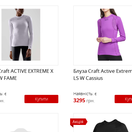
Craft ACTIVE EXTREME X
Блуза Craft Active Extre
 W FAME
LS W Сassius
ь:
є
Наявність:
є
Купити
Куп
3295
рн.
грн.
Акція