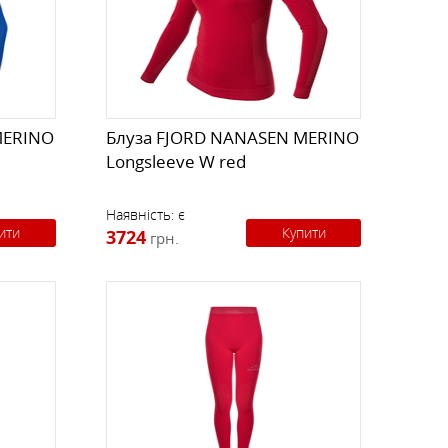
К
КИ
СТРАХУВАЛЬНІ СИСТЕМИ
НОЖІ, МУЛЬТИІНСТРУМЕНТ
РЕМКОМПЛЕКТИ,
ЗАПЛАТКИ
MERINO
Блуза FJORD NANASEN MERINO
Longsleeve W red
СУВЕНІРИ, ПОДАРУНКИ
Наявність:
є
ити
Купити
3724
грн.
А