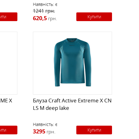
Наявність:
є
1241
грн.
ити
Купити
620,5
грн.
EME X
Блуза Craft Active Extreme X CN
LS M deep lake
Наявність:
є
ити
Купити
3295
грн.