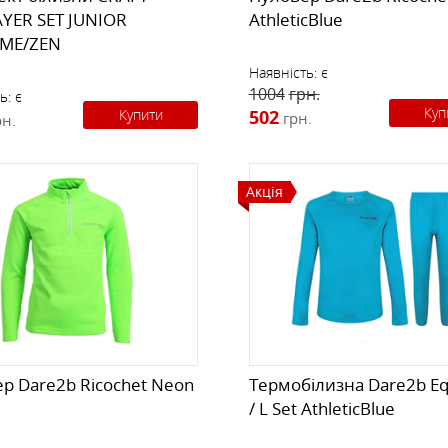
YER SET JUNIOR
AthleticBlue
IME/ZEN
Наявність:
є
1004
грн.
ь:
є
Куп
Купити
502
грн.
рн.
Акція
р Dare2b Ricochet Neon
Термобілизна Dare2b Eq
/ L Set AthleticBlue