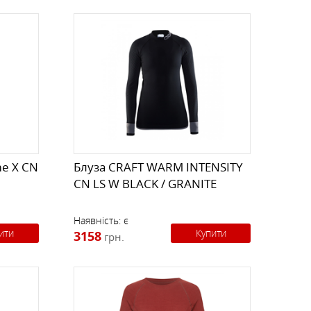
me X CN
Блуза CRAFT WARM INTENSITY
CN LS W BLACK / GRANITE
Наявність:
є
ити
Купити
3158
грн.