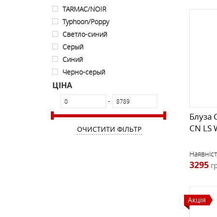
TARMAC/NOIR
Typhoon/Poppy
Светло-синий
Серый
Синий
Черно-серый
ЦІНА
-
Блуза 
CN LS
ОЧИСТИТИ ФІЛЬТР
Наявніст
3295
г
Акція