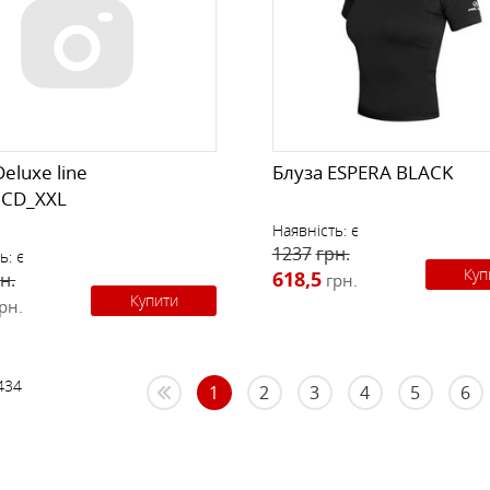
eluxe line
Блуза ESPERA BLACK
ZCD_XXL
Наявність:
є
1237
грн.
ь:
є
Куп
618,5
н.
грн.
Купити
рн.
434
1
2
3
4
5
6