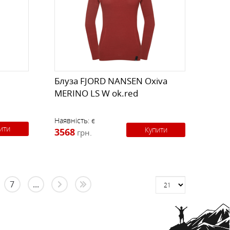
Блуза FJORD NANSEN Oxiva
MERINO LS W ok.red
Наявність:
є
ити
Купити
3568
грн.
7
...