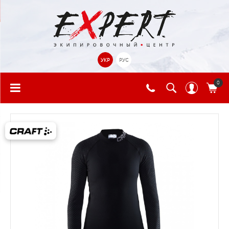
УКР
РУС
0