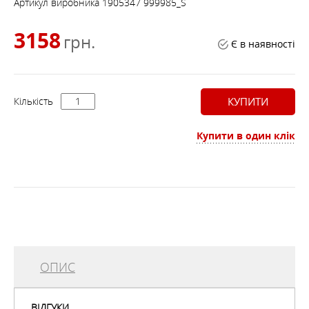
Артикул виробника
1905347 999985_S
3158
грн.
Є в наявності
Кількість
КУПИТИ
Купити в один клік
ОПИС
style = "margin-bottom: 7.5pt; line-height: normal;">
ВІДГУКИ