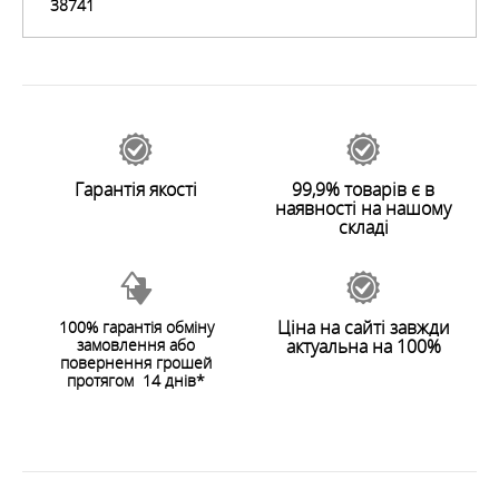
ОСОБЛИВОСТІ
38741
ХАРАКТЕРИСТИКИ
Цвет
:
BLACK/GRANITE
Вид Одежды
:
Термобелье
Тип Одежды
:
Женская
Гарантія якості
99,9% товарів є в
наявності на нашому
складі
Ціна на сайті завжди
100% гарантія обміну
замовлення або
актуальна на 100%
повернення грошей
протягом 14 днів*