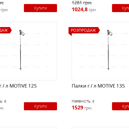
н.
1281
грн.
Купити
Куп
1024,8
грн.
грн.
ДАЖ
РОЗПРОДАЖ
г / л MOTIVE 125
Палки г / л MOTIVE 135
ь:
є
Наявність:
є
Купити
Куп
1529
рн.
грн.