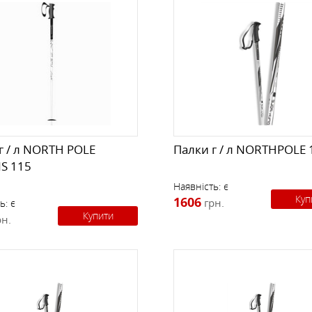
г / л NORTH POLE
Палки г / л NORTHPOLE 
S 115
Наявність:
є
Куп
1606
грн.
ь:
є
Купити
рн.