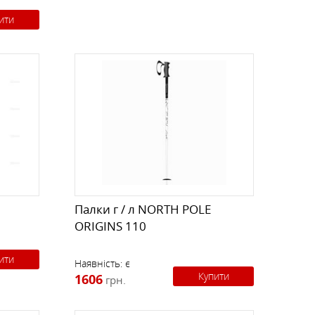
ити
Палки г / л NORTH POLE
ORIGINS 110
ити
Наявність:
є
Купити
1606
грн.