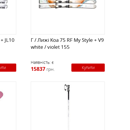
К
КИ
СТРАХУВАЛЬНІ СИСТЕМИ
НОЖІ, МУЛЬТИІНСТРУМЕНТ
РЕМКОМПЛЕКТИ,
ЗАПЛАТКИ
 + JL10
Г / Лижі Koa 75 RF My Style + V9
white / violet 155
СУВЕНІРИ, ПОДАРУНКИ
Наявність:
є
ити
Купити
15837
грн.
А