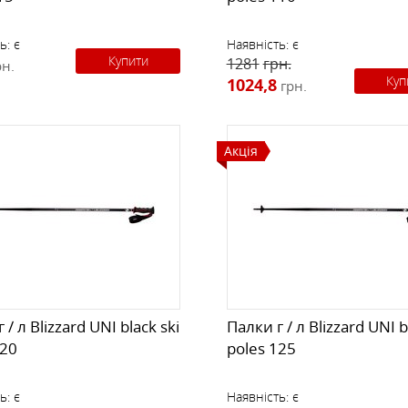
ь:
є
Наявність:
є
Купити
1281
грн.
рн.
Куп
1024,8
грн.
Акція
 / л Blizzard UNI black ski
Палки г / л Blizzard UNI b
120
poles 125
ь:
є
Наявність:
є