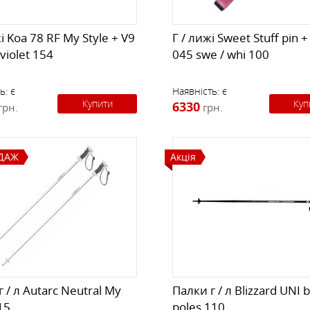
і Koa 78 RF My Style + V9
Г / лижі Sweet Stuff pin 
 violet 154
045 swe / whi 100
ь:
є
Наявність:
є
Купити
Куп
6330
грн.
грн.
ДАЖ
Акція
 / л Autarc Neutral My
Палки г / л Blizzard UNI b
15
poles 110