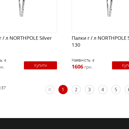
г / л NORTHPOLE Silver
Палки г / л NORTHPOLE S
130
ь:
є
Наявність:
є
Купити
Куп
1606
рн.
грн.
137
1
2
3
4
5