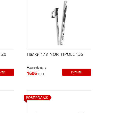
120
Палки г / л NORTHPOLE 135
Наявність:
є
ити
Купити
1606
грн.
РОЗПРОДАЖ