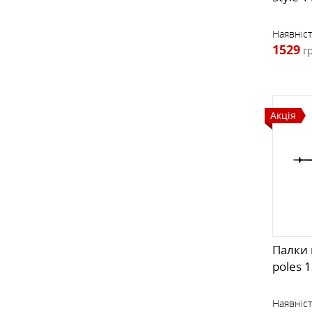
Наявніст
1529
г
Акція
Палки г
poles 
Наявніст