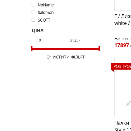
NoName
Salomon
Г / Лиж
SCOTT
white /
ЦІНА
Наявніст
-
17897
ОЧИСТИТИ ФІЛЬТР
РОЗПРО
Палки г
Style 1