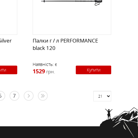
ilver
Палки г / л PERFORMANCE
black 120
Наявність:
є
ити
Купити
1529
грн.
6
7