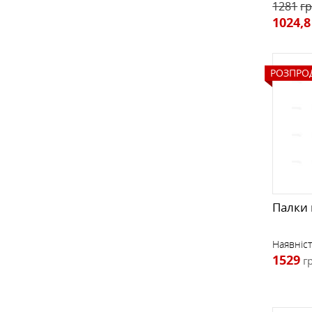
1281
гр
1024,8
РОЗПРО
Палки 
Наявніст
1529
г