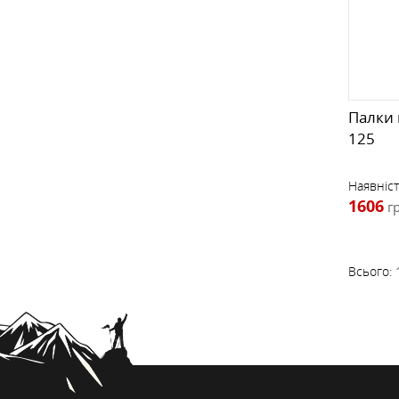
Палки 
125
Наявніст
1606
г
Всього: