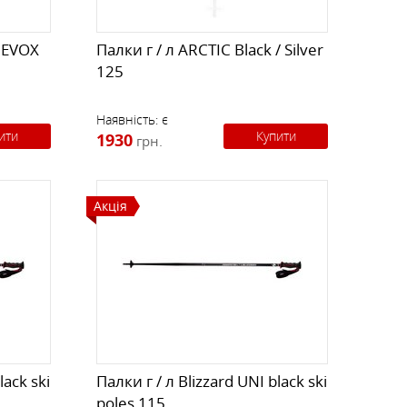
+ EVOX
Палки г / л ARCTIC Black / Silver
125
Наявність:
є
ити
Купити
1930
грн.
Акція
lack ski
Палки г / л Blizzard UNI black ski
poles 115