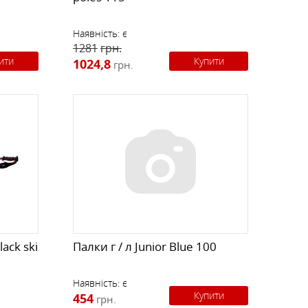
Наявність:
є
1281
грн.
ити
Купити
1024,8
грн.
lack ski
Палки г / л Junior Blue 100
Наявність:
є
Купити
454
грн.