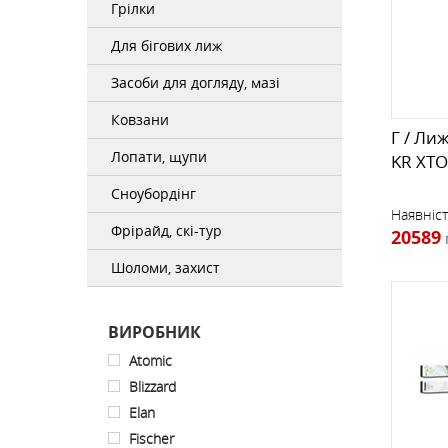
Грілки
РЮКЗАКИ ФРІРАЙД, СКІТУР
ТЕРМОСИ
ПРОМАЛЬП
КОМПАСИ
ШКАРПЕТКИ
ФРІРАЙД, СКІ-ТУР
Для бігових лиж
Засоби для догляду, мазі
ОКУЛЯРИ
Ковзани
Г / Ли
Лопати, щупи
KR XTO
РУШНИКИ
Сноубордінг
Наявніст
Фрірайд, скі-тур
20589
СУМКИ, ГАМАНЦІ, РЕМЕНІ
Шоломи, захист
ВИРОБНИК
Atomic
Blizzard
Elan
Fischer