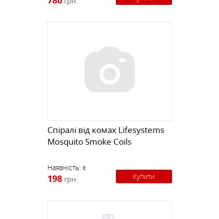
780
грн.
Спіралі від комах Lifesystems
Mosquito Smoke Coils
Наявність:
є
Купити
198
грн.