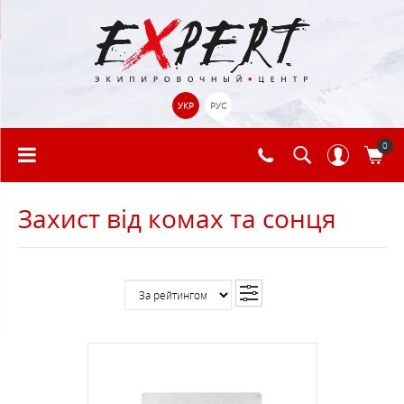
УКР
РУС
0
Захист від комах та сонця