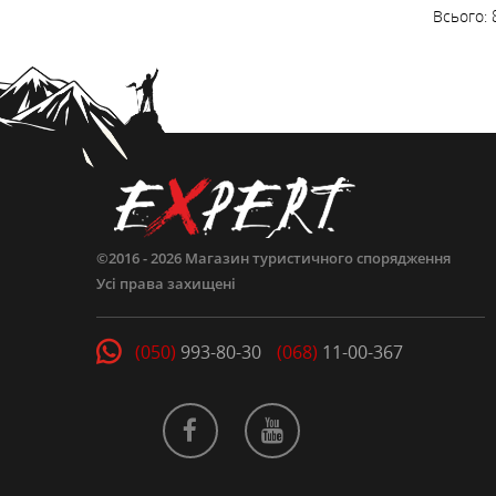
Всього:
©2016 - 2026
Магазин туристичного спорядження
Усі права захищені
(050)
993-80-30
(068)
11-00-367