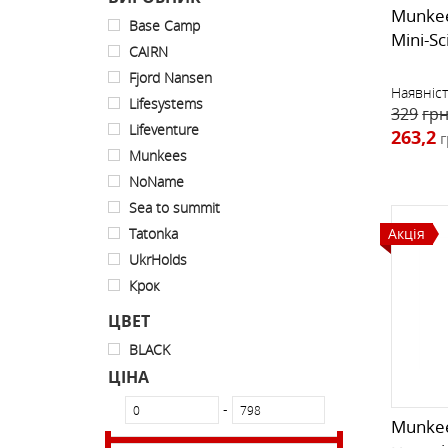
Munkee
Base Camp
Mini-Sc
CAIRN
Fjord Nansen
Наявніст
Lifesystems
329
грн
Lifeventure
263,2
г
Munkees
NoName
Sea to summit
Tatonka
Акція
UkrHolds
Крок
ЦВЕТ
BLACK
ЦІНА
-
Munkee