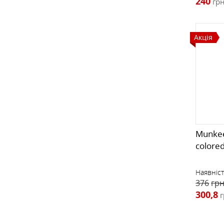
240
грн
Акція
Munkee
colore
Наявніст
376
грн
300,8
г