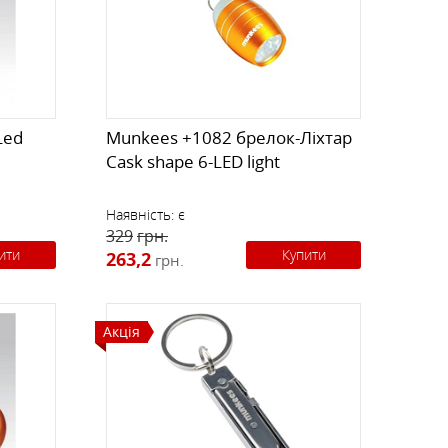
К
КИ
СТРАХУВАЛЬНІ СИСТЕМИ
НОЖІ, МУЛЬТИІНСТРУМЕНТ
РЕМКОМПЛЕКТИ,
ЗАПЛАТКИ
Led
Munkees +1082 брелок-Ліхтар
Cask shape 6-LED light
СУВЕНІРИ, ПОДАРУНКИ
Наявність:
є
329
грн.
А
ити
Купити
263,2
грн.
Акція