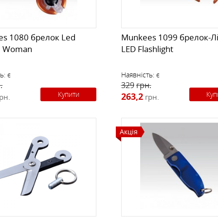
s 1080 брелок Led
Munkees 1099 брелок-Л
l Woman
LED Flashlight
ь:
є
Наявність:
є
.
329
грн.
Купити
Куп
263,2
рн.
грн.
Акція