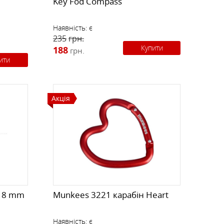
Key Fod Compass
Наявність:
є
235
грн.
Купити
188
грн.
ити
Акція
D 8 mm
Munkees 3221 карабін Heart
Наявність:
є