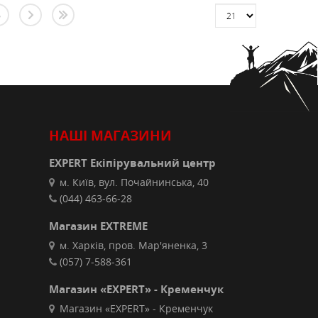
5
НАШІ МАГАЗИНИ
EXPERT Екіпірувальний центр
м. Київ, вул. Почайнинська, 40
(044) 463-66-28
Магазин EXTREME
м. Харків, пров. Мар'яненка, 3
(057) 7-588-361
Магазин «EXPERT» - Кременчук
Магазин «EXPERT» - Кременчук