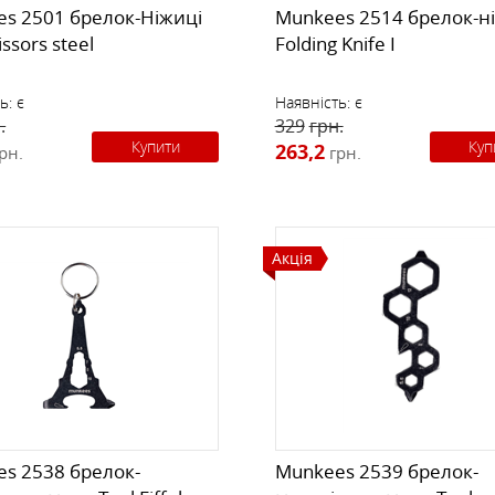
s 2501 брелок-Ніжиці
Munkees 2514 брелок-н
issors steel
Folding Knife I
ь:
є
Наявність:
є
.
329
грн.
Купити
Куп
263,2
рн.
грн.
Акція
s 2538 брелок-
Munkees 2539 брелок-