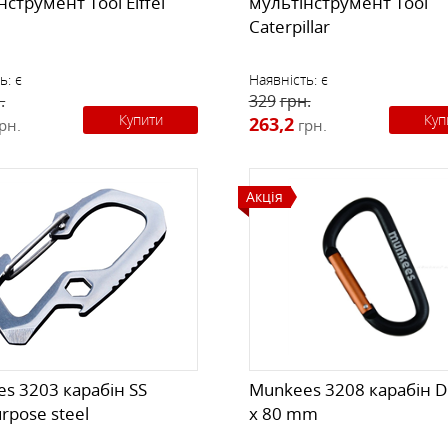
нструмент Tool Eiffel
мультінструмент Tool
Caterpillar
ь:
є
Наявність:
є
.
329
грн.
Купити
Куп
263,2
рн.
грн.
Акція
s 3203 карабін SS
Munkees 3208 карабін 
rpose steel
x 80 mm