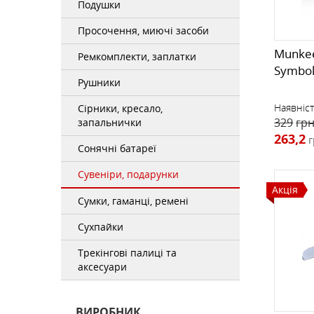
Подушки
Просочення, миючі засоби
Munkee
Ремкомплекти, заплатки
Symbo
Рушники
Наявніст
Сірники, кресало,
329
грн
запальнички
263,2
г
Сонячні батареї
Сувеніри, подарунки
Акція
Сумки, гаманці, ремені
Сухпайки
Трекінгові палиці та
аксесуари
ВИРОБНИК