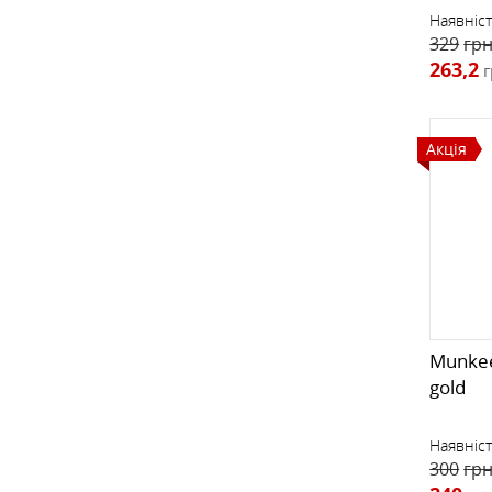
Наявніст
329
грн
263,2
г
Акція
Munkee
gold
Наявніст
300
грн