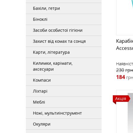
РЮКЗАКИ ФРІРАЙД, СКІТУР
ТЕРМОСИ
ПРОМАЛЬП
КОМПАСИ
ШКАРПЕТКИ
ФРІРАЙД, СКІ-ТУР
Бахіли, гетри
Біноклі
ОКУЛЯРИ
Засоби особистої гігієни
Карабі
Захист від комах та сонця
Access
Карти, література
РУШНИКИ
Килимки, карімати,
Наявніст
аксесуари
230
грн
184
грн
СУМКИ, ГАМАНЦІ, РЕМЕНІ
Компаси
Ліхтарі
Акція
Меблі
Ножі, мультиінструмент
Окуляри