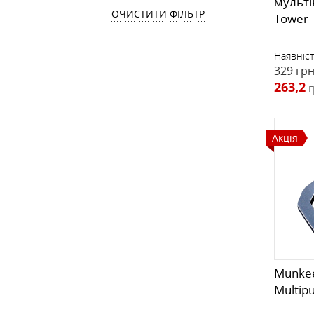
мульті
ОЧИСТИТИ ФІЛЬТР
Tower
Наявніст
329
грн
263,2
г
Акція
Munkee
Multipu