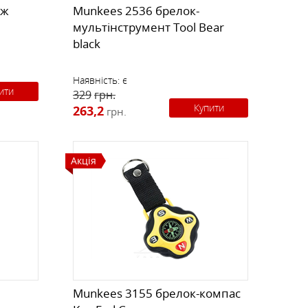
іж
Munkees 2536 брелок-
мультінструмент Tool Bear
black
Наявність:
є
ити
329
грн.
Купити
263,2
грн.
Акція
Munkees 3155 брелок-компас