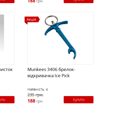
188
грн.
Акція
висток
Munkees 3406 брелок-
відкривачка Ice Pick
Наявність:
є
235
грн.
ити
Купити
188
грн.