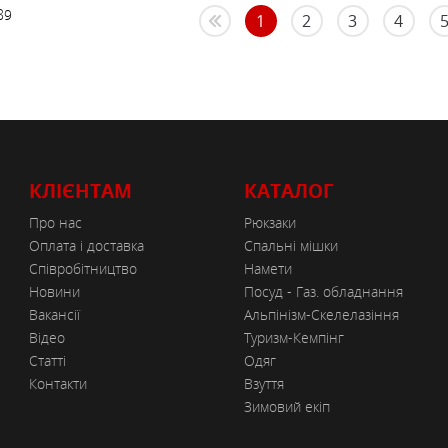
89
1
2
3
4
КЛІЄНТАМ
КАТАЛОГ
Про нас
Рюкзаки
Оплата і доставка
Спальні мішки
Співробітництво
Намети
Новини
Посуд - Газ. обладнання
Вакансії
Альпінізм-Скелелазіння
Відео
Туризм-Кемпінг
Статті
Одяг
Контакти
Взуття
Зимовий екіп