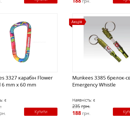
188
.
грн.
Акція
s 3327 карабін Flower
Munkees 3385 брелок-с
d 6 mm x 60 mm
Emergency Whistle
ь:
є
Наявність:
є
.
235
грн.
Купити
Куп
188
рн.
грн.