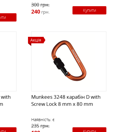
300
грн.
Купити
240
грн.
ити
Акція
 with
Munkees 3248 карабін D with
mm
Screw Lock 8 mm x 80 mm
Наявність:
є
235
грн.
ити
Купити