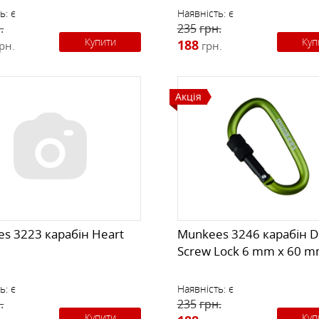
ь:
є
Наявність:
є
.
235
грн.
Купити
Куп
188
рн.
грн.
Акція
s 3223 карабін Heart
Munkees 3246 карабін D
Screw Lock 6 mm x 60 
ь:
є
Наявність:
є
.
235
грн.
Купити
Куп