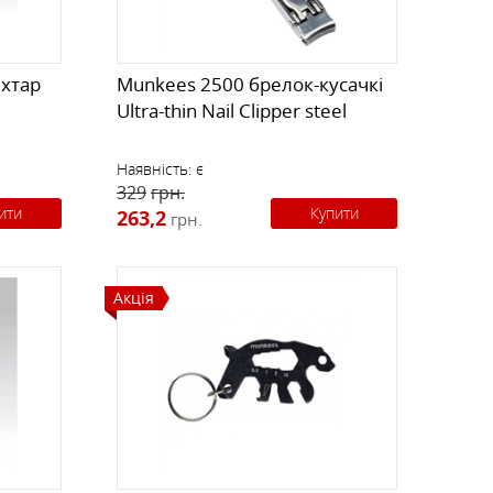
іхтар
Munkees 2500 брелок-кусачкі
Ultra-thin Nail Clipper steel
Наявність:
є
329
грн.
ити
Купити
263,2
грн.
Акція