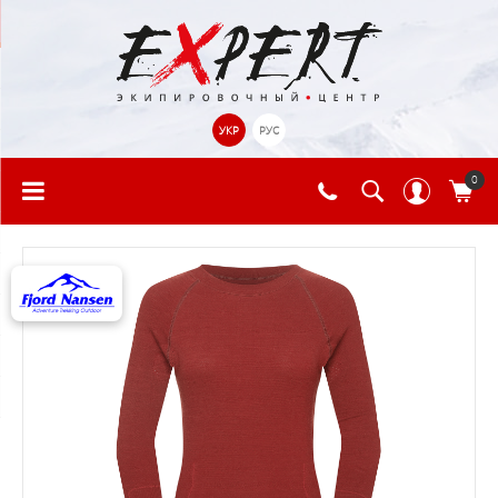
УКР
РУС
0