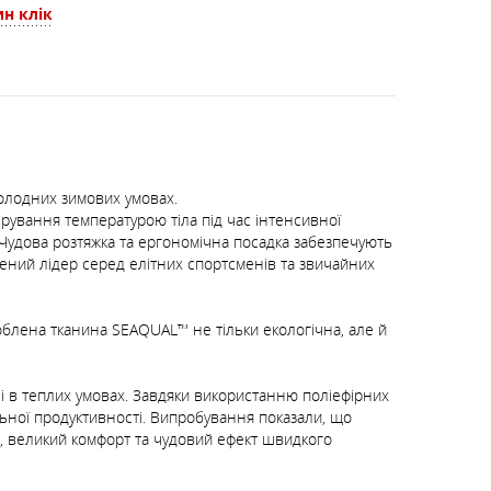
н клік
холодних зимових умовах.
ування температурою тіла під час інтенсивної
 Чудова розтяжка та ергономічна посадка забезпечують
рений лідер серед елітних спортсменів та звичайних
облена тканина SEAQUAL™ не тільки екологічна, але й
 і в теплих умовах. Завдяки використанню поліефірних
ьної продуктивності. Випробування показали, що
а, великий комфорт та чудовий ефект швидкого