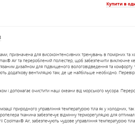
Купити в оди
В
вами, призначена для високоінтенсивних тренувань в помірних та 
max® Air та перероблений поліестер, щоб забезпечити виключне кер
о-в'язаним дизайном для підвищеного вологовідведення та комфорту.
чують додаткову вентиляцію там, де це найбільше необхідно. Переві
ком і допомагає очистити наші океани від морського мусора. Перер
ізації природного управління температурою тіла як у холодних, так
ропелера тканина забезпечує відмінну терморегуляцію для оптимал
ії Coolmax® Air, забезпечують чудове управління температурою тіл