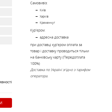
К
КИ
СТРАХУВАЛЬНІ СИСТЕМИ
НОЖІ, МУЛЬТИІНСТРУМЕНТ
Самовивіз:
Київ
Харків
РЕМКОМПЛЕКТИ,
Кременчуг
ЗАПЛАТКИ
Кур'єром:
адресна доставка
при доставці кур'єром оплата за
СУВЕНІРИ, ПОДАРУНКИ
товар і доставку проводиться тільки
на банківську карту (Передоплата
А
100%)
Доставка по Україні згідно з тарифом
оператора.
явності
И