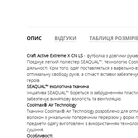
ОПИС
ВІДГУКИ
ТАБЛИЦЯ РОЗМІРІ
Craft Active Extreme X CN LS
- футболка з довгими рука
Поєднує легкий поліестер SEAQUAL™, технологію Cool
діяльності. Крім того, одяг поставляється з вафельн
оптимальну свободу рухів, а сітчасті вставки забезпе
героїв.
SEAQUAL™ екологічна тканина
Ініціатива SEAQUAL™ бореться із забрудненням пласти
забезпечує виняткову вологість та вентиляцію.
Coolmax® Air Technology
Тканини Coolmax® Air Technology розроблено для оптим
волокон з унікальним поперечним перерізом у формі п
предмети одягу виготовлені з використанням технолог
сушіння.
Особливості: