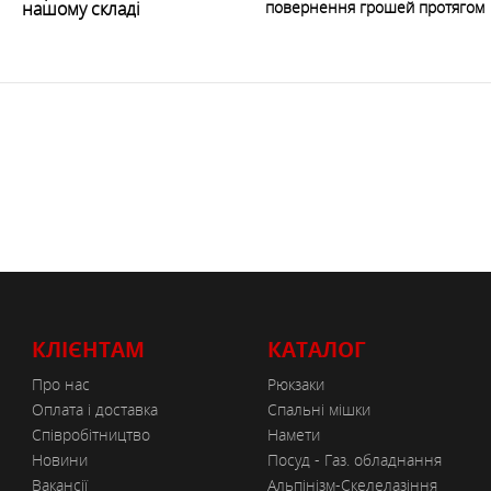
нашому складі
повернення грошей протягом 
КЛІЄНТАМ
КАТАЛОГ
Про нас
Рюкзаки
Оплата і доставка
Спальні мішки
Співробітництво
Намети
Новини
Посуд - Газ. обладнання
Вакансії
Альпінізм-Скелелазіння