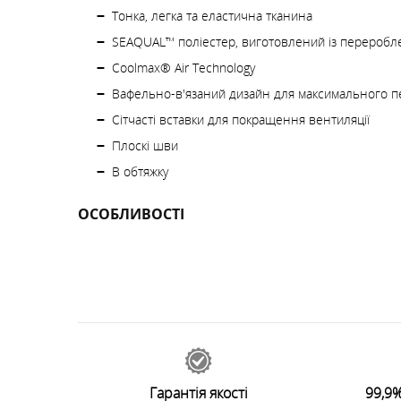
Тонка, легка та еластична тканина
SEAQUAL™ поліестер, виготовлений із переробл
Coolmax® Air Technology
Вафельно-в'язаний дизайн для максимального п
Сітчасті вставки для покращення вентиляції
Плоскі шви
В обтяжку
ОСОБЛИВОСТІ
48283
відгуків
0
Залишити відгук
Гарантія якості
99,9%