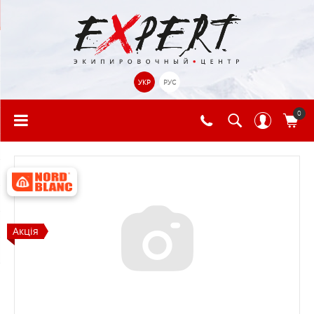
УКР
РУС
0
Акція