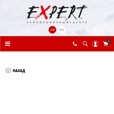
УКР
РУС
0
НАЗАД