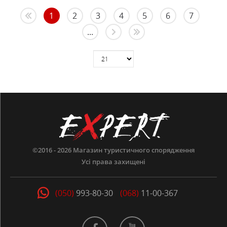
1
2
3
4
5
6
7
...
©2016 - 2026
Магазин туристичного спорядження
Усі права захищені
(050)
993-80-30
(068)
11-00-367