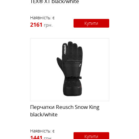
TEX® XT black/white
Наявність:
є
Купити
2161
грн.
Перчатки Reusch Snow King
black/white
Наявність:
є
Купити
1441
грн.