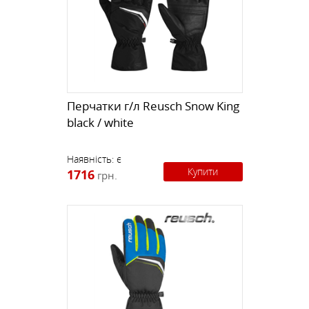
Перчатки г/л Reusch Snow King
black / white
Наявність:
є
Купити
1716
грн.