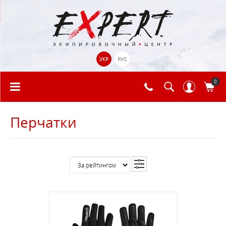
УКР
РУС
0
Перчатки