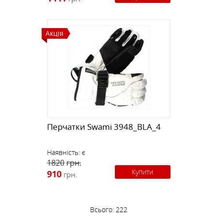
Акція
Перчатки Swami 3948_BLA_4
Наявність:
є
1820
грн.
Купити
910
грн.
Всього:
222