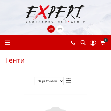
УКР
РУС
0
Тенти