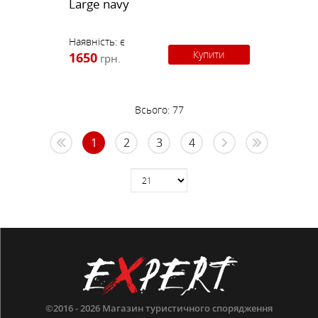
Large navy
Наявність:
є
Купити
1650
грн.
Всього:
77
1
2
3
4
©2016 - 2026
Магазин туристичного спорядження