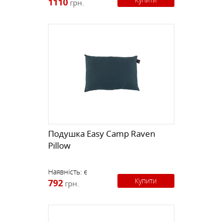
1110
грн.
Подушка Easy Camp Raven
Pillow
Наявність:
є
Купити
792
грн.