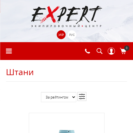
УКР
РУС
0
Штани