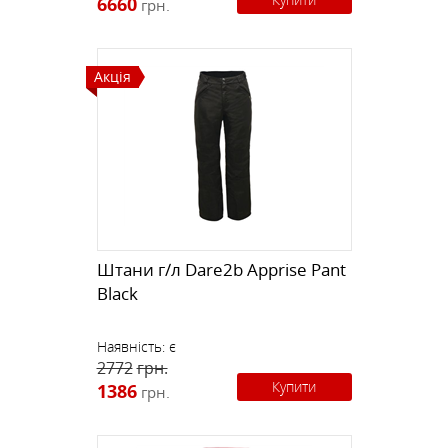
6660
грн.
Акція
Штани г/л Dare2b Apprise Pant
Black
Наявність:
є
2772
грн.
Купити
1386
грн.