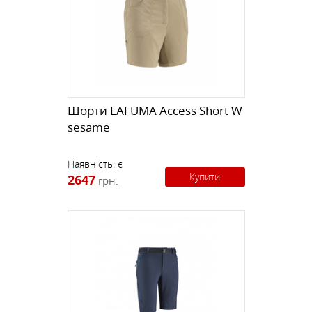
Шорти LAFUMA Access Short W
sesame
Наявність:
є
Купити
2647
грн.