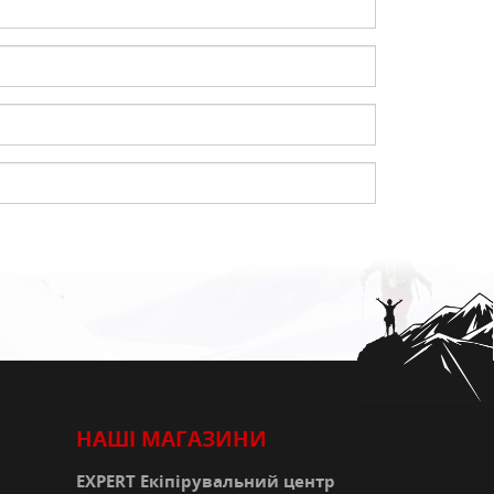
К
КИ
СТРАХУВАЛЬНІ СИСТЕМИ
НОЖІ, МУЛЬТИІНСТРУМЕНТ
РЕМКОМПЛЕКТИ,
ЗАПЛАТКИ
СУВЕНІРИ, ПОДАРУНКИ
А
НАШІ МАГАЗИНИ
EXPERT Екіпірувальний центр