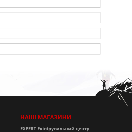
К
КИ
СТРАХУВАЛЬНІ СИСТЕМИ
НОЖІ, МУЛЬТИІНСТРУМЕНТ
РЕМКОМПЛЕКТИ,
ЗАПЛАТКИ
СУВЕНІРИ, ПОДАРУНКИ
А
НАШІ МАГАЗИНИ
EXPERT Екіпірувальний центр