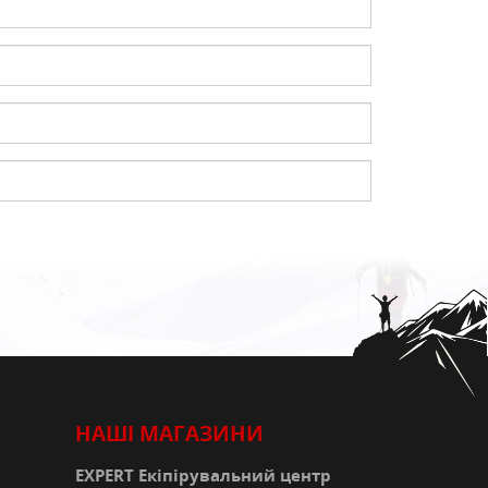
К
КИ
СТРАХУВАЛЬНІ СИСТЕМИ
НОЖІ, МУЛЬТИІНСТРУМЕНТ
РЕМКОМПЛЕКТИ,
ЗАПЛАТКИ
СУВЕНІРИ, ПОДАРУНКИ
А
НАШІ МАГАЗИНИ
EXPERT Екіпірувальний центр