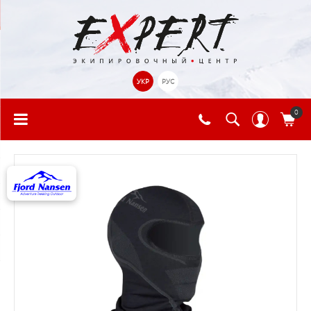
УКР
РУС
0