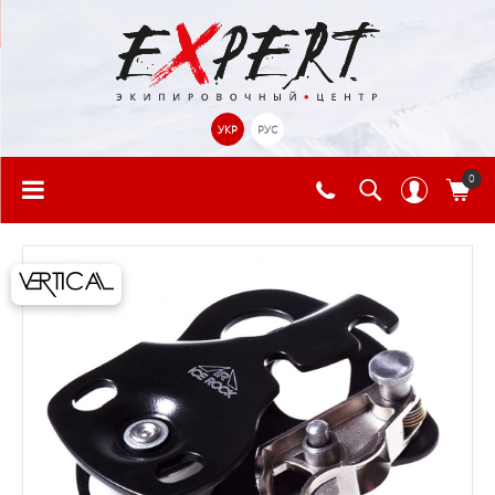
УКР
РУС
0