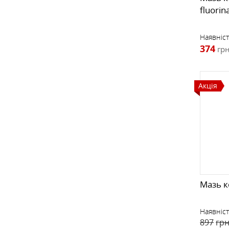
fluorin
Наявніст
374
грн
Акція
Мазь к
Наявніст
897
грн