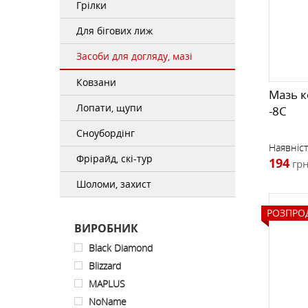
Грілки
РЮКЗАКИ ФРІРАЙД, СКІТУР
ТЕРМОСИ
ПРОМАЛЬП
КОМПАСИ
ШКАРПЕТКИ
ФРІРАЙД, СКІ-ТУР
Для бігових лиж
Засоби для догляду, мазі
ОКУЛЯРИ
Ковзани
Мазь к
Лопати, щупи
-8C
РУШНИКИ
Сноубордінг
Наявніст
Фрірайд, скі-тур
194
грн
СУМКИ, ГАМАНЦІ, РЕМЕНІ
Шоломи, захист
РОЗПРО
ВИРОБНИК
Black Diamond
Blizzard
MAPLUS
NoName