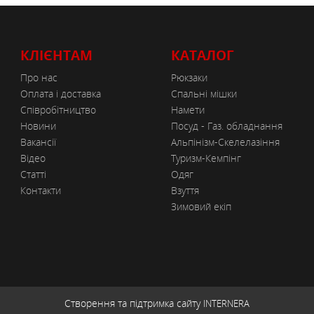
КЛІЄНТАМ
КАТАЛОГ
Про нас
Рюкзаки
Оплата і доставка
Спальні мішки
Співробітництво
Намети
Новини
Посуд - Газ. обладнання
Вакансії
Альпінізм-Скелелазіння
Відео
Туризм-Кемпінг
Статті
Одяг
Контакти
Взуття
Зимовий екіп
Створення та підтримка сайту
INTERNERA