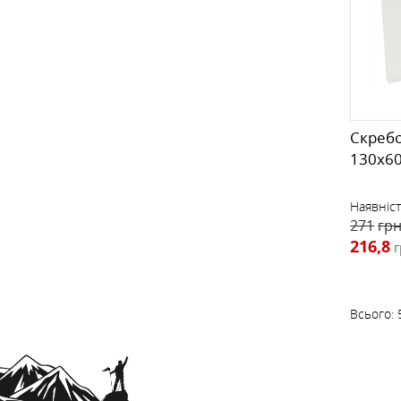
Скребок
130x6
Наявніст
271
грн
216,8
г
Всього: