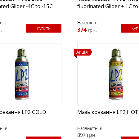
ated Glider -4C to -15C
fluorinated Glider + 1C to
ь:
є
Наявність:
є
Купити
Куп
374
.
грн.
Акція
овзання LP2 COLD
Мазь ковзання LP2 HOT
ь:
є
Наявність:
є
.
897
грн.