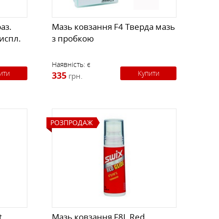
аз.
Мазь ковзання F4 Тверда мазь
диспл.
з пробкою
Наявність:
є
ити
Купити
335
грн.
РОЗПРОДАЖ
t
Мазь ковзання F8L Red