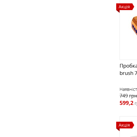
Акція
Пробка
brush 
Наявніст
749
грн
599,2
г
Акція