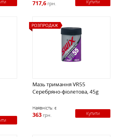
ити
Купити
717,6
грн.
РОЗПРОДАЖ
l
Мазь тримання VR55
Серебряно-фіолетова, 45g
Наявність:
є
Купити
363
грн.
ити