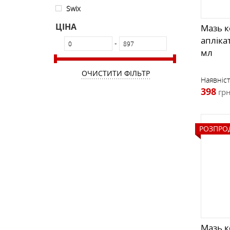
Swix
ЦІНА
Мазь к
апліка
-
мл
ОЧИСТИТИ ФІЛЬТР
Наявніст
398
грн
РОЗПРО
Мазь к