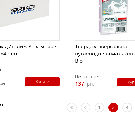
 д / г. лиж Plexi scraper
Тверда універсальна
0x4 mm.
вуглеводнева мазь ков
Bio
ь:
є
.
Наявність:
є
Купити
Куп
137
рн.
грн.
53
1
2
3