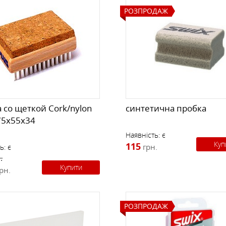
РОЗПРОДАЖ
 со щеткой Cork/nylon
синтетична пробка
75x55x34
Наявність:
є
Куп
115
грн.
ь:
є
.
Купити
рн.
РОЗПРОДАЖ