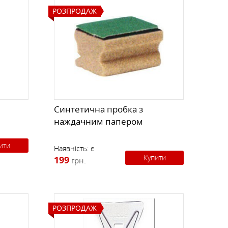
РОЗПРОДАЖ
Синтетична пробка з
наждачним папером
ити
Наявність:
є
Купити
199
грн.
РОЗПРОДАЖ