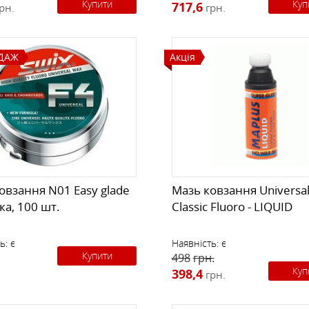
Купити
Куп
717,6
рн.
грн.
ДАЖ
Акція
овзання N01 Easy glade
Мазь ковзання Universa
ка, 100 шт.
Classic Fluoro - LIQUID
ь:
є
Наявність:
є
Купити
498
грн.
Куп
398,4
грн.