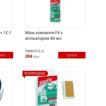
К
КИ
СТРАХУВАЛЬНІ СИСТЕМИ
НОЖІ, МУЛЬТИІНСТРУМЕНТ
РЕМКОМПЛЕКТИ,
ЗАПЛАТКИ
+ 1C /
Мазь ковзання F4 з
аплікатором 80 мл
СУВЕНІРИ, ПОДАРУНКИ
Наявність:
є
ити
Купити
284
грн.
А
РОЗПРОДАЖ