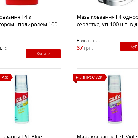
овзання F4 з
Мазь ковзання F4 однор
тором і полиролем 100
серветка, уп.100 шт. в 
Наявність:
є
Куп
37
грн.
ь:
є
Купити
.
ДАЖ
РОЗПРОДАЖ
овзання F6L Blue
Мазь ковзання F7L Viole