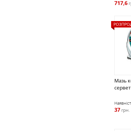
717,6
г
РОЗПРО
Мазь к
сервет
Наявніст
37
грн.