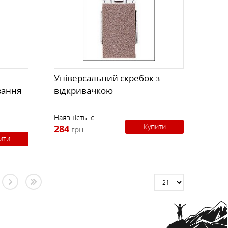
Універсальний скребок з
зання
відкривачкою
Наявність:
є
Купити
284
грн.
ити