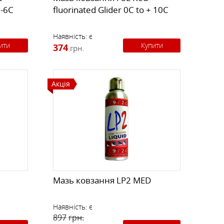
 -6C
fluorinated Glider 0C to + 10C
Наявність:
є
ити
Купити
374
грн.
Акція
Мазь ковзання LP2 MED
Наявність:
є
897
грн.