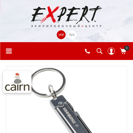
УКР
РУС
0