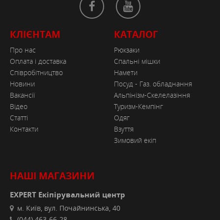
КЛІЄНТАМ
КАТАЛОГ
Про нас
Рюкзаки
Оплата і доставка
Спальні мішки
Співробітництво
Намети
Новини
Посуд - Газ. обладнання
Вакансії
Альпінізм-Скелелазіння
Відео
Туризм-Кемпінг
Статті
Одяг
Контакти
Взуття
Зимовий екіп
НАШІ МАГАЗИНИ
EXPERT Екіпірувальний центр
м. Київ, вул. Почайнинська, 40
(044) 463-66-28