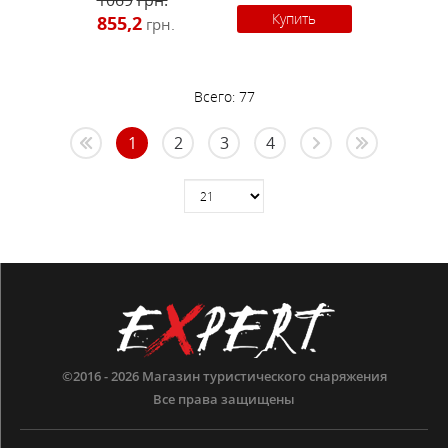
1069
грн.
Купить
855,2
грн.
Всего:
77
1
2
3
4
©2016 - 2026
Магазин туристического снаряжения
Все права защищены