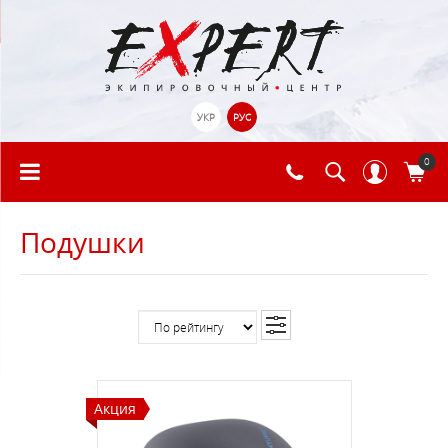
УКР
РУС
0
Подушки
Акция