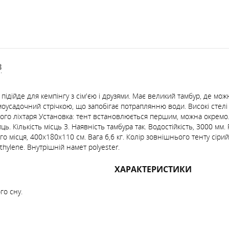
В
ідійде для кемпінгу з сім'єю і друзями. Має великий тамбур, де мож
моусадочний стрічкою, що запобігає потраплянню води. Високі стелі 
ого ліхтаря Установка: тент встановлюється першим, можна окремо.
. Кількість місць 3. Наявність тамбура так. Водостійкість, 3000 мм. 
 місця, 400х180х110 см. Вага 6,6 кг. Колір зовнішнього тенту сірий. 
hylene. Внутрішній намет polyester.
ХАРАКТЕРИСТИКИ
го сну.