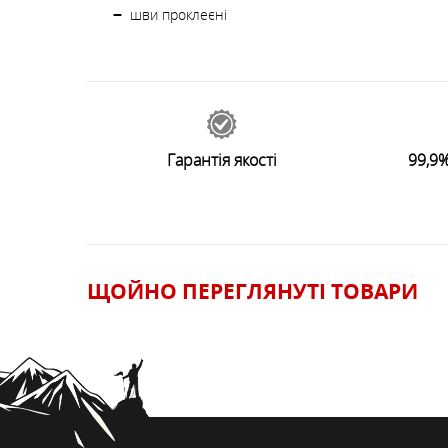
шви проклеєні
43265
відгуків
0
Залишити відгук
Гарантія якості
99,9%
ЩОЙНО ПЕРЕГЛЯНУТI ТОВАРИ
ЗАЛИШИТИ ВІДГУК