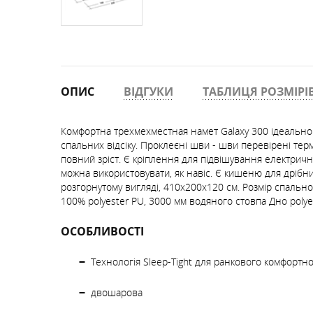
ОПИС
ВІДГУКИ
ТАБЛИЦЯ РОЗМІРІ
Комфортна трехмехместная намет Galaxy 300 ідеально п
спальних відсіку. Проклеєні шви - шви перевірені тер
повний зріст. Є кріплення для підвішування електричн
можна використовувати, як навіс. Є кишеню для дрібниць
розгорнутому вигляді, 410х200х120 см. Розмір спального
100% polyester PU, 3000 мм водяного стовпа Дно polyet
ОСОБЛИВОСТІ
Технологія Sleep-Tight для ранкового комфортно
двошарова