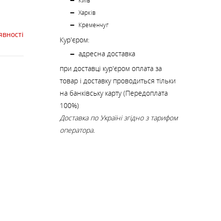
К
Київ
КИ
СТРАХУВАЛЬНІ СИСТЕМИ
НОЖІ, МУЛЬТИІНСТРУМЕНТ
Харків
Кременчуг
явності
Кур'єром:
РЕМКОМПЛЕКТИ,
ЗАПЛАТКИ
адресна доставка
при доставці кур'єром оплата за
товар і доставку проводиться тільки
СУВЕНІРИ, ПОДАРУНКИ
на банківську карту (Передоплата
100%)
Доставка по Україні згідно з тарифом
А
оператора.