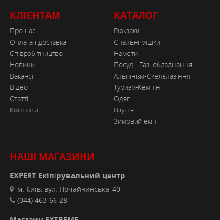
КЛІЄНТАМ
КАТАЛОГ
Про нас
Рюкзаки
Оплата і доставка
Спальні мішки
Співробітництво
Намети
Новини
Посуд - Газ. обладнання
Вакансії
Альпінізм-Скелелазіння
Відео
Туризм-Кемпінг
Статті
Одяг
Контакти
Взуття
Зимовий екіп
НАШІ МАГАЗИНИ
EXPERT Екіпірувальний центр
м. Київ, вул. Почайнинська, 40
(044) 463-66-28
Магазин EXTREME