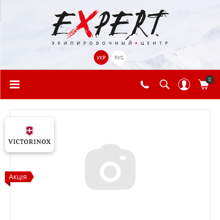
УКР
РУС
0
Акція