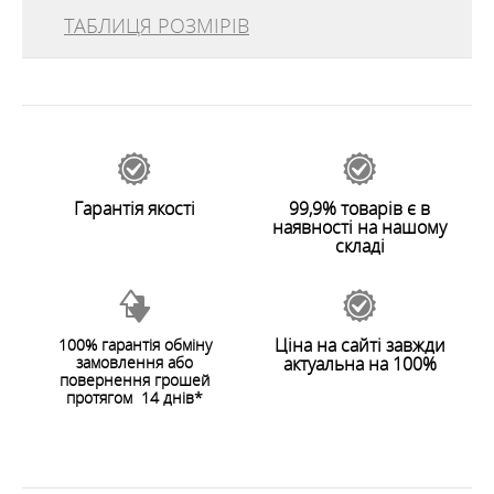
ОСОБЛИВОСТІ
ТАБЛИЦЯ РОЗМІРІВ
відгуків
0
ХАРАКТЕРИСТИКИ
70945
Залишити відгук
Гарантія якості
99,9% товарів є в
наявності на нашому
складі
Ціна на сайті завжди
100% гарантія обміну
замовлення або
актуальна на 100%
ЗАЛИШИТИ ВІДГУК
повернення грошей
протягом 14 днів*