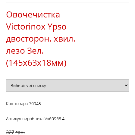
Овочечистка
Victorinox Ypso
двосторон. хвил.
лезо Зел.
(145x63x18мм)
Код товара
70945
Артикул виробника
Vx60963.4
327
грн.