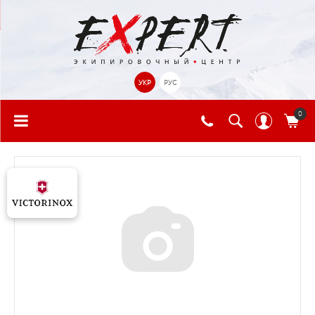
УКР
РУС
0