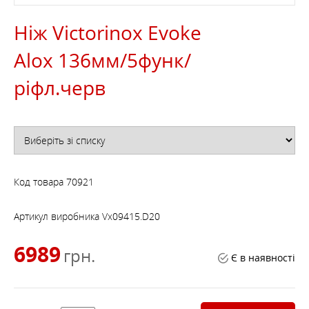
Ніж Victorinox Evoke
Alox 136мм/5функ/
ріфл.черв
Код товара
70921
Артикул виробника
Vx09415.D20
6989
грн.
Є в наявності