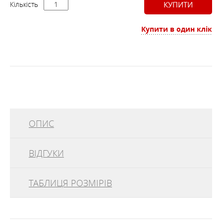
Кількість
КУПИТИ
Купити в один клік
ОПИС
ВІДГУКИ
ОСОБЛИВОСТІ
ТАБЛИЦЯ РОЗМІРІВ
відгуків
0
ХАРАКТЕРИСТИКИ
70921