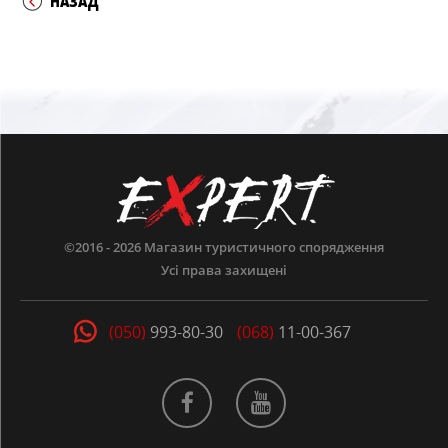
НАЗАД
©2016 - 2026
Магазин туристичного спорядження
Усі права захищені
(050)
993-80-30
(068)
11-00-367