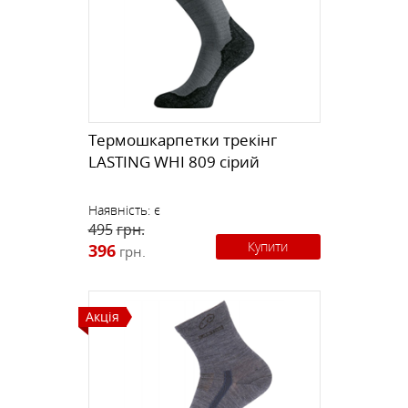
Термошкарпетки трекінг
LASTING WHI 809 сірий
Наявність:
є
495
грн.
Купити
396
грн.
Акція