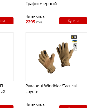
Графит/черный
Наявність:
є
ити
Купити
2295
грн.
/П
Рукавиці Windbloc/Tactical
ный
coyote
Наявність:
є