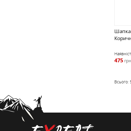
Шапка C
Корич
Наявніст
475
грн
Всього: