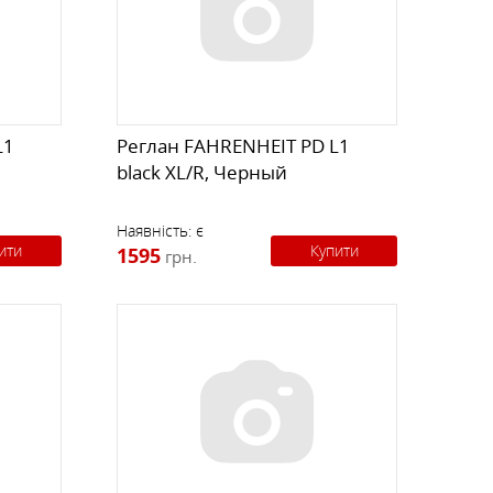
К
КИ
СТРАХУВАЛЬНІ СИСТЕМИ
НОЖІ, МУЛЬТИІНСТРУМЕНТ
РЕМКОМПЛЕКТИ,
ЗАПЛАТКИ
L1
Реглан FAHRENHEIT PD L1
black XL/R, Черный
СУВЕНІРИ, ПОДАРУНКИ
Наявність:
є
ити
Купити
1595
грн.
А