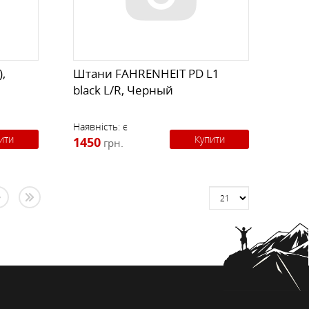
,
Штани FAHRENHEIT PD L1
black L/R, Черный
Наявність:
є
ити
Купити
1450
грн.