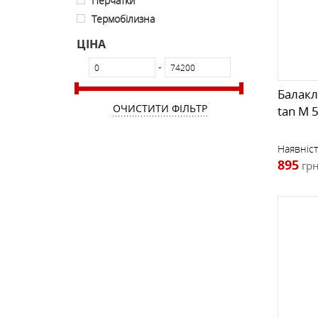
Перчатки
РЮКЗАКИ ФРІРАЙД, СКІТУР
ТЕРМОСИ
ПРОМАЛЬП
КОМПАСИ
ШКАРПЕТКИ
ФРІРАЙД, СКІ-ТУР
Термобілизна
ЦІНА
-
ОКУЛЯРИ
Балакл
ОЧИСТИТИ ФІЛЬТР
tan M 
РУШНИКИ
Наявніст
895
грн
СУМКИ, ГАМАНЦІ, РЕМЕНІ