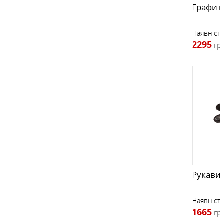
Графи
Наявніст
2295
г
Рукавиц
Наявніст
1665
г