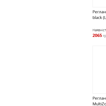
Реглан
black 
Наявніст
2065
г
Реглан
MultiZo