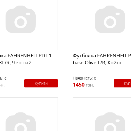
ка FAHRENHEIT PD L1
Футболка FAHRENHEIT P
XXL/R, Черный
base Olive L/R, Койот
ь:
є
Наявність:
є
Купити
Куп
1450
рн.
грн.