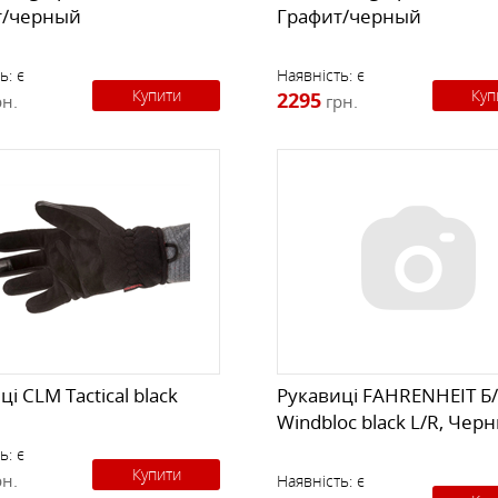
т/черный
Графит/черный
ь:
є
Наявність:
є
Купити
Куп
2295
рн.
грн.
і CLM Tactical black
Рукавиці FAHRENHEIT Б
Windbloc black L/R, Чер
ь:
є
Купити
рн.
Наявність:
є