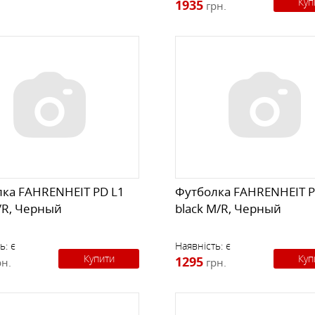
Куп
1935
грн.
ка FAHRENHEIT PD L1
Футболка FAHRENHEIT P
L/R, Черный
black M/R, Черный
ь:
є
Наявність:
є
Купити
Куп
1295
рн.
грн.