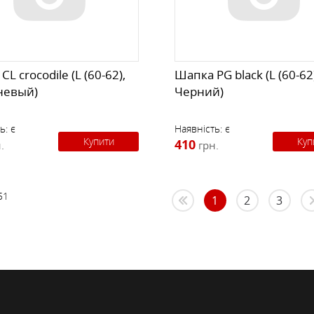
L crocodile (L (60-62),
Шапка PG black (L (60-62)
невый)
Черний)
ь:
є
Наявність:
є
Купити
Куп
410
.
грн.
51
1
2
3