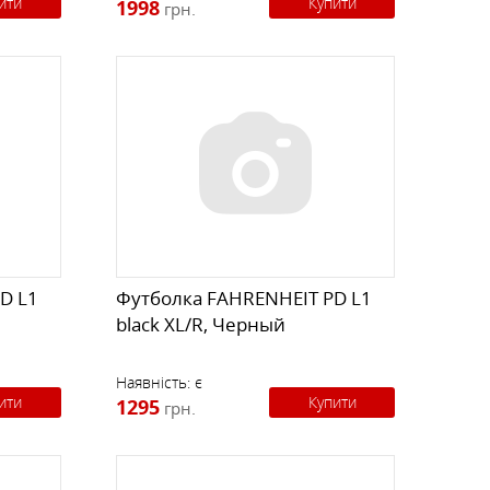
ити
Купити
1998
грн.
D L1
Футболка FAHRENHEIT PD L1
black XL/R, Черный
Наявність:
є
ити
Купити
1295
грн.