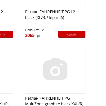
L2
Реглан FAHRENHEIT PG L2
black (XL/R, Черный)
Наявність:
є
ити
Купити
2065
грн.
Реглан FAHRENHEIT PG
XL/R,
MultiZone graphite black XXL/R,