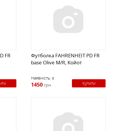
D FR
Футболка FAHRENHEIT PD FR
base Olive M/R, Койот
Наявність:
є
ити
Купити
1450
грн.