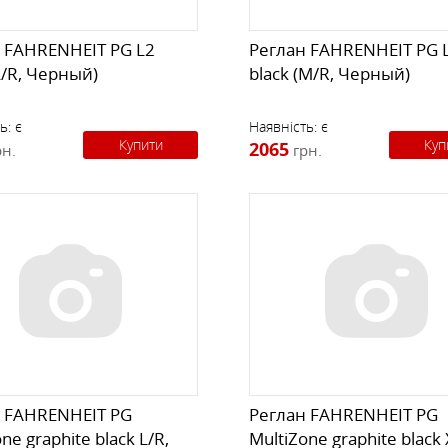
 FAHRENHEIT PG L2
Реглан FAHRENHEIT PG 
(L/R, Черный)
black (M/R, Черный)
ь:
є
Наявність:
є
Купити
Куп
2065
рн.
грн.
 FAHRENHEIT PG
Реглан FAHRENHEIT PG
ne graphite black L/R,
MultiZone graphite black 