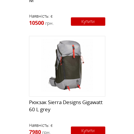
M
Наявність:
є
Купити
10500
грн.
Рюкзак Sierra Designs Gigawatt
60 L grey
Наявність:
є
Купити
7980
грн.