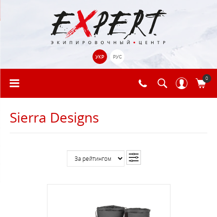
УКР
РУС
0
Sierra Designs