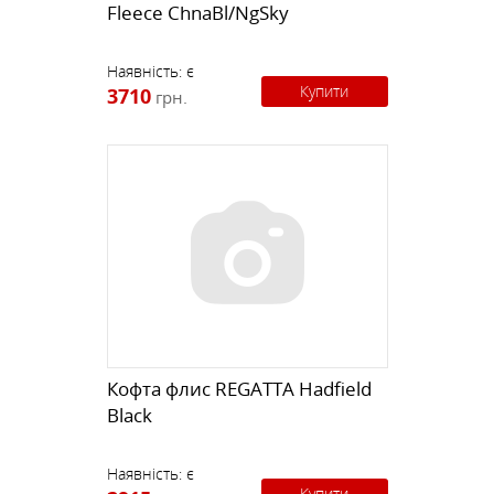
Fleece ChnaBl/NgSky
Наявність:
є
Купити
3710
грн.
Кофта флис REGATTA Hadfield
Black
Наявність:
є
Купити