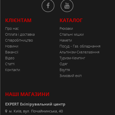
КЛІЄНТАМ
КАТАЛОГ
Про нас
Рюкзаки
Оплата і доставка
Спальні мішки
Співробітництво
Намети
Новини
Посуд - Газ. обладнання
Вакансії
Альпінізм-Скелелазіння
Відео
Туризм-Кемпінг
Статті
Одяг
Контакти
Взуття
Зимовий екіп
НАШІ МАГАЗИНИ
EXPERT Екіпірувальний центр
м. Київ, вул. Почайнинська, 40