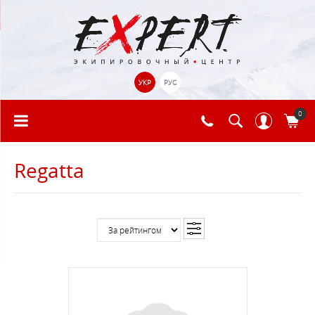
УКР
РУС
0
Regatta