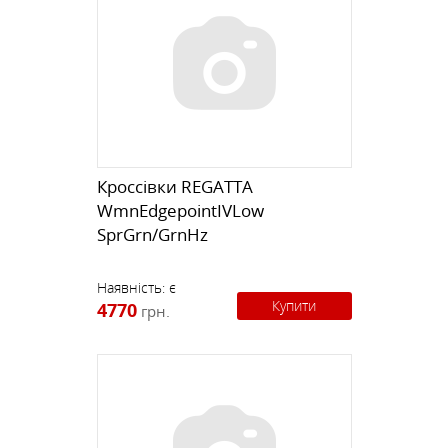
Кроссівки REGATTA
WmnEdgepointIVLow
SprGrn/GrnHz
Наявність:
є
Купити
4770
грн.