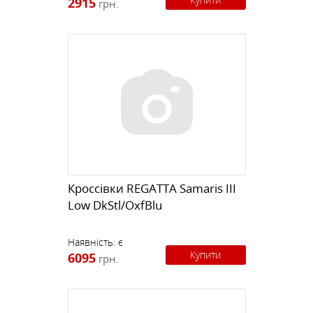
2915
грн.
Кроссівки REGATTA Samaris III
Low DkStl/OxfBlu
Наявність:
є
Купити
6095
грн.