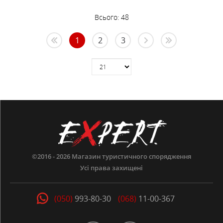
Всього:
48
1
2
3
©2016 - 2026
Магазин туристичного спорядження
Усі права захищені
(050)
993-80-30
(068)
11-00-367