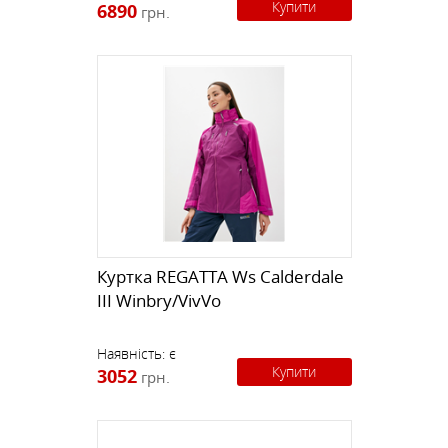
Купити
6890
грн.
Куртка REGATTA Ws Calderdale
III Winbry/VivVo
Наявність:
є
Купити
3052
грн.