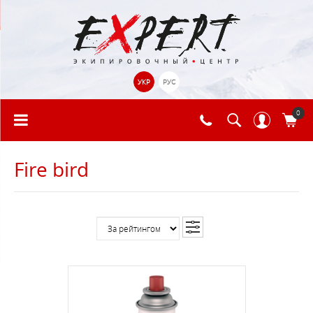
УКР
РУС
0
Fire bird