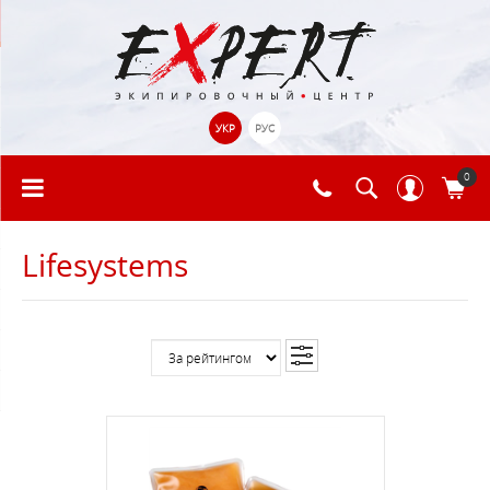
УКР
РУС
0
Lifesystems