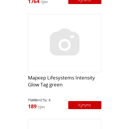
1764
грн.
Mаркер Lifesystems Intensity
Glow Tag green
Наявність:
є
Купити
189
грн.