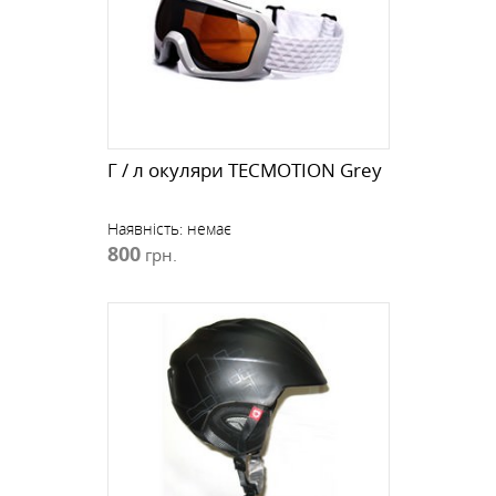
Г / л окуляри TECMOTION Grey
Наявність:
немає
800
грн.