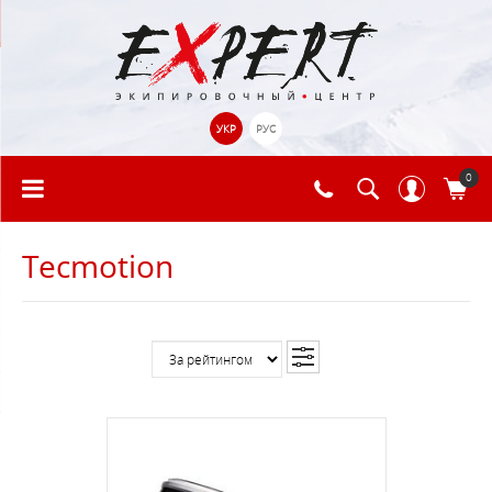
УКР
РУС
0
Tecmotion