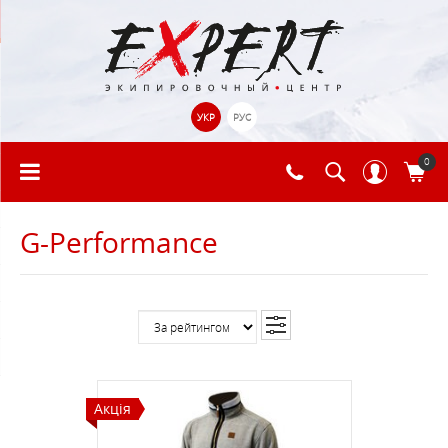
УКР
РУС
0
G-Performance
Акція