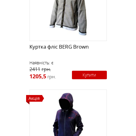
Куртка фліс BERG Brown
Наявність:
є
2411
грн.
Купити
1205,5
грн.
Акція