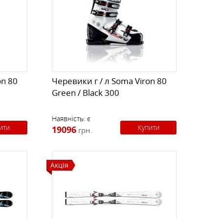
on 80
Черевики г / л Soma Viron 80
Green / Black 300
Наявність:
є
ити
Купити
19096
грн.
Акція