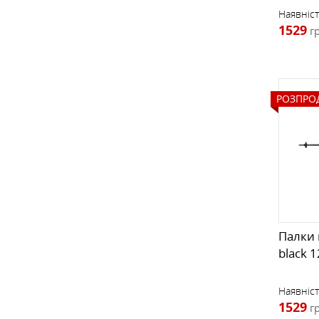
Наявніст
1529
г
РОЗПРО
Палки 
black 
Наявніст
1529
г