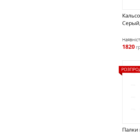
Кальсо
Серый
Наявніст
1820
г
РОЗПРО
Палки 