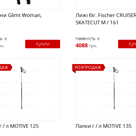
ни Glimt Woman,
Лижі біг. Fischer CRUISE
,
SKATECUT M / 161
ь:
є
Наявність:
є
Купити
Куп
4088
рн.
грн.
ДАЖ
РОЗПРОДАЖ
г / л MOTIVE 125
Палки г / л MOTIVE 135