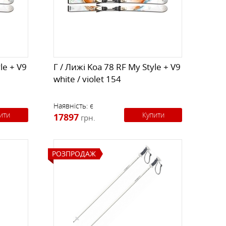
К
КИ
СТРАХУВАЛЬНІ СИСТЕМИ
НОЖІ, МУЛЬТИІНСТРУМЕНТ
РЕМКОМПЛЕКТИ,
ЗАПЛАТКИ
le + V9
Г / Лижі Koa 78 RF My Style + V9
white / violet 154
СУВЕНІРИ, ПОДАРУНКИ
Наявність:
є
ити
Купити
17897
грн.
А
РОЗПРОДАЖ