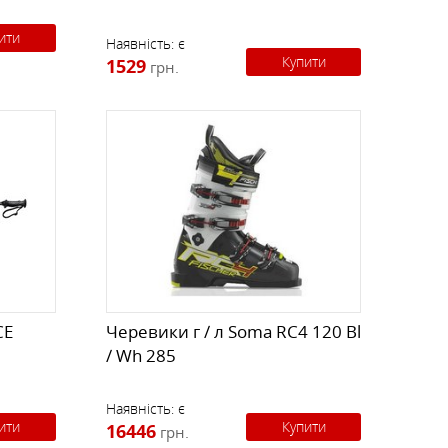
ити
Наявність:
є
Купити
1529
грн.
CE
Черевики г / л Soma RC4 120 Bl
/ Wh 285
Наявність:
є
ити
Купити
16446
грн.