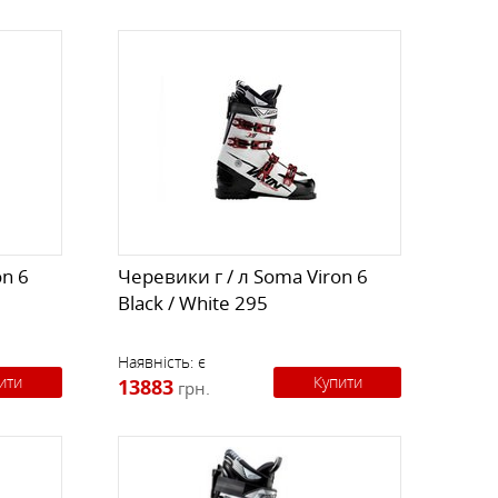
on 6
Черевики г / л Soma Viron 6
Black / White 295
Наявність:
є
ити
Купити
13883
грн.