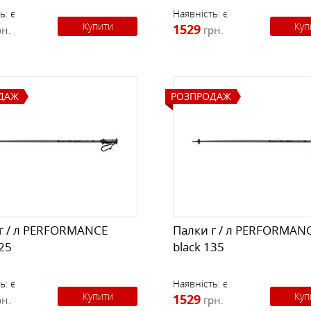
ь:
є
Наявність:
є
Купити
Куп
1529
рн.
грн.
ДАЖ
РОЗПРОДАЖ
г / л PERFORMANCE
Палки г / л PERFORMAN
125
black 135
ь:
є
Наявність:
є
Купити
Куп
1529
рн.
грн.