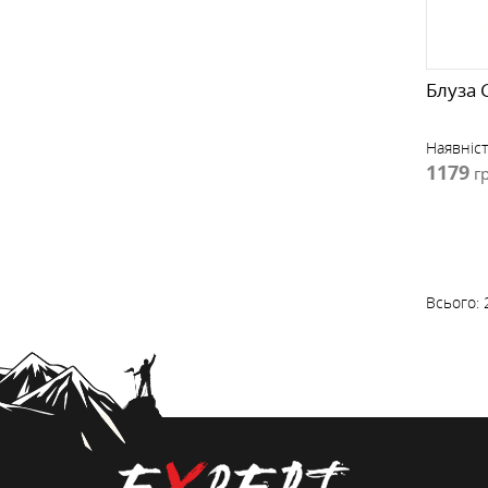
Блуза 
Наявніст
1179
г
Всього: