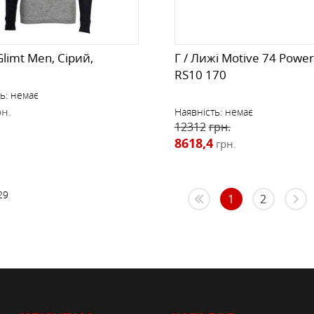
Glimt Men, Сірий,
Г / Лижі Motive 74 Powerr
RS10 170
ь:
немає
рн.
Наявність:
немає
12312
грн.
8618,4
грн.
29
1
2