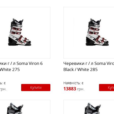
ки г / л Soma Viron 6
Черевики г / л Soma Vir
 White 275
Black / White 285
ь:
є
Наявність:
є
Купити
Куп
13883
грн.
грн.