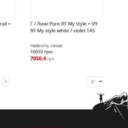
ail +
Г / Лижі Pure RF My style + V9
RF My style white / violet 145
Наявність:
немає
10072
грн.
7050,4
грн.