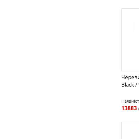
Череви
Black /
Наявніст
13883