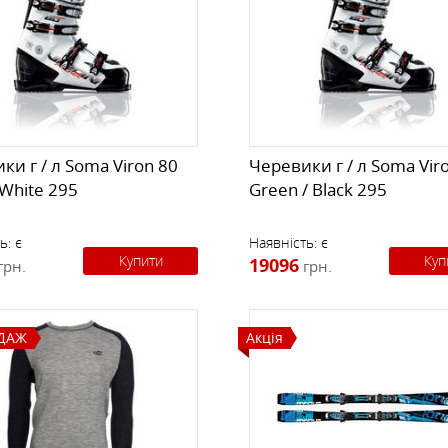
ки г / л Soma Viron 80
Черевики г / л Soma Vir
 White 295
Green / Black 295
ь:
є
Наявність:
є
Купити
Куп
19096
грн.
грн.
ДАЖ
Акція