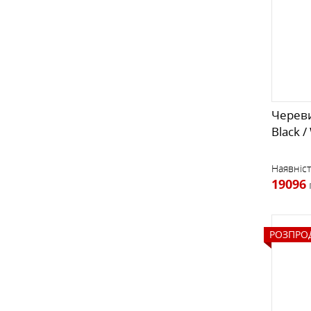
Череви
Black /
Наявніст
19096
РОЗПРО