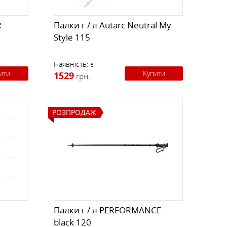
R
Палки г / л Autarc Neutral My
Style 115
Наявність:
є
ити
Купити
1529
грн.
РОЗПРОДАЖ
Палки г / л PERFORMANCE
black 120