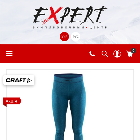
УКР
РУС
0
Акція