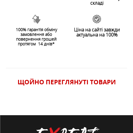
складі
Плоские швы;
Различные зоны плотности материала с
учетом картографии тела;
Ціна на сайті завжди
100% гарантія обміну
Отвод влаги при активном отдыхе.
замовлення або
актуальна на 100%
ЗАЛИШИТИ ВІДГУК
повернення грошей
Сохранит ваше тело в тепле,
протягом 14 днів*
Функции
сухости и комфорте
Сезонность
Зима / Осень
Низкая и средняя активность,
Применение
повседневная носка
ЩОЙНО ПЕРЕГЛЯНУТI ТОВАРИ
ОСОБЛИВОСТІ
ХАРАКТЕРИСТИКИ
Цвет
:
Светло-синий
Вид Одежды
:
Термобелье
Тип Одежды
:
Женская