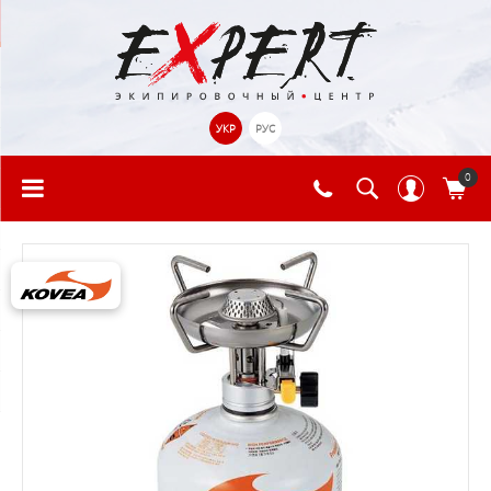
УКР
РУС
0