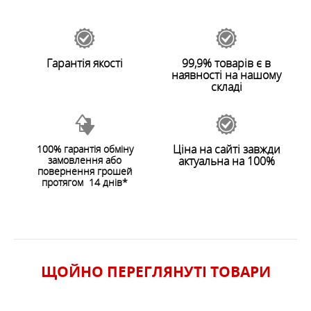
который позволяет увеличить производительность
Залишити відгук
горелки и тем самым сократить расход газа. Удобная
ручка для подачи газа обеспечит плавную
регулировку размеров пламени.
Гарантія якості
99,9% товарів є в
наявності на нашому
складі
ОСОБЛИВОСТІ
ХАРАКТЕРИСТИКИ
Ціна на сайті завжди
100% гарантія обміну
замовлення або
актуальна на 100%
ЗАЛИШИТИ ВІДГУК
повернення грошей
протягом 14 днів*
ЩОЙНО ПЕРЕГЛЯНУТI ТОВАРИ