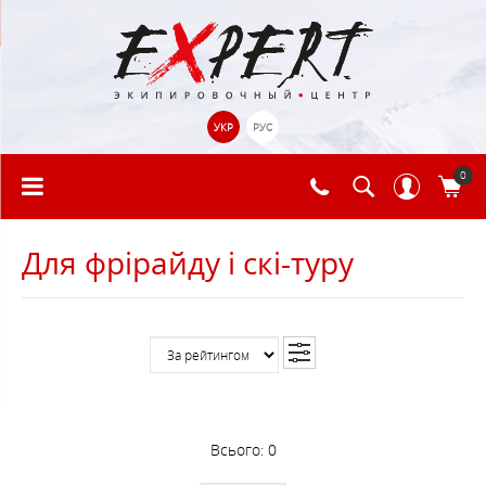
УКР
РУС
0
Для фрірайду і скі-туру
Всього:
0