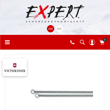
УКР
РУС
0