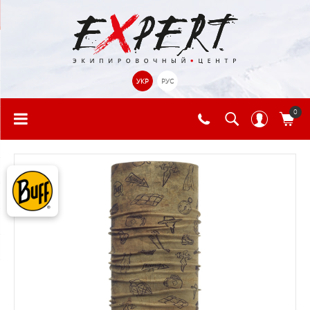
УКР
РУС
0