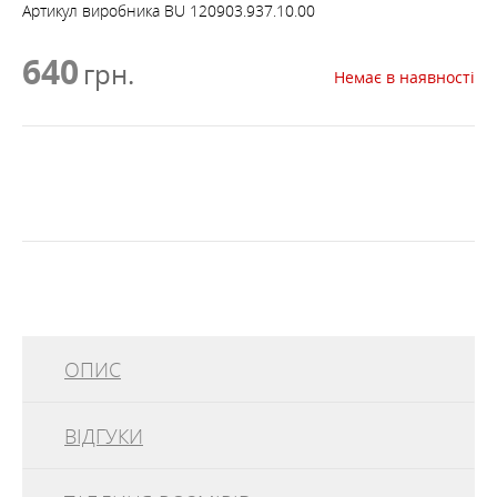
Артикул виробника
BU 120903.937.10.00
640
грн.
Немає в наявності
ОПИС
ВІДГУКИ
Buff Polar
– це теплий зимовий бафф з категорії Polar
BUFF®, пришитий до циліндра PrimaLoft. У холодну
погоду підтримує нормальну температуру тіла та