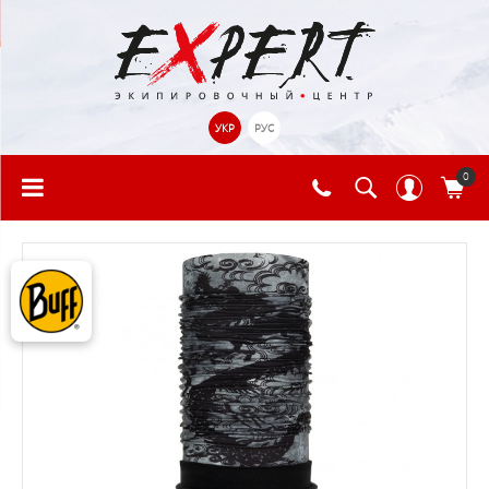
УКР
РУС
0