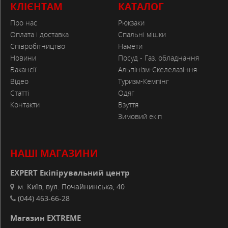
КЛІЄНТАМ
КАТАЛОГ
Довжина: 77 см;
Ширина: 24.5 см.
Про нас
Рюкзаки
Оплата і доставка
Спальні мішки
Співробітництво
Намети
Новини
Посуд - Газ. обладнання
ОСОБЛИВОСТІ
Вакансії
Альпінізм-Скелелазіння
Відео
Туризм-Кемпінг
Утепленный Primaloft
Статті
Одяг
Стрейчевый материал
Контакти
Взуття
Зимовий екіп
Влагоотводящий и быстросохнущий
Защита от солнца UPF 50
НАШІ МАГАЗИНИ
Мультифунциональный
EXPERT Екіпірувальний центр
м. Київ, вул. Почайнинська, 40
Антибактериальный
(044) 463-66-28
ХАРАКТЕРИСТИКИ
Магазин EXTREME