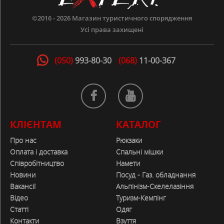
відгуків
0
©2016 - 2026
Магазин туристичного спорядження
Усі права захищені
Залишити відгук
(050)
993-80-30
(068)
11-00-367
КЛІЄНТАМ
КАТАЛОГ
Про нас
Рюкзаки
Оплата і доставка
Спальні мішки
ЗАЛИШИТИ ВІДГУК
Співробітництво
Намети
Новини
Посуд - Газ. обладнання
ТАБЛИЦЯ РОЗМІРІВ
Вакансії
Альпінізм-Скелелазіння
32388
Відео
Туризм-Кемпінг
Статті
Одяг
Контакти
Взуття