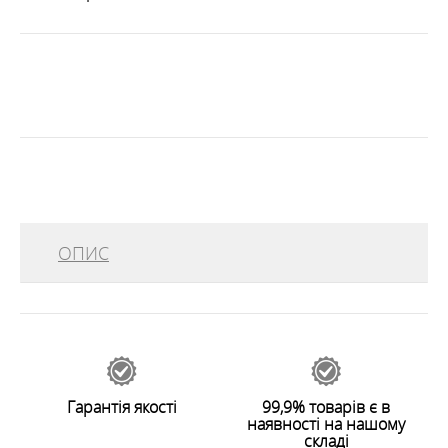
ОПИС
Багатофункціональна
бандана Баффі
, виконана з
еластичного матеріалу Microfibre. Баффі захищає від
вологи, вітру, пилу і сонячних променів, не
продувається, зате ефективно вбирає і відводить
вологу і зайве тепло при високій фізичній активності.
Гарантія якості
99,9% товарів є в
Буде дуже корисний альпіністам, туристам,
наявності на нашому
мультігонщікам і всім любителям активного
складі