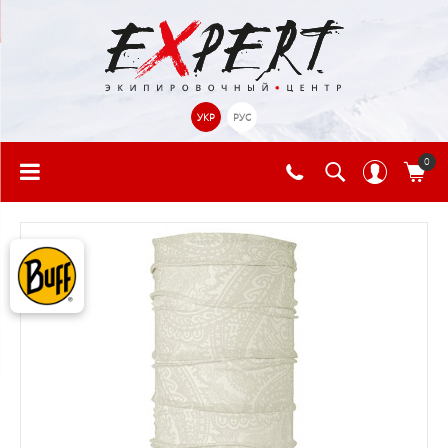
УКР
РУС
0