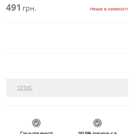
491
грн.
Немає в наявності
ОПИС
Багатофункціональна
бандана Баффі
, виконана з
еластичного матеріалу Microfibre. Баффі захищає від
вологи, вітру, пилу і сонячних променів, не
продувається, зате ефективно вбирає і відводить
вологу і зайве тепло при високій фізичній активності.
Гарантія якості
99,9% товарів є в