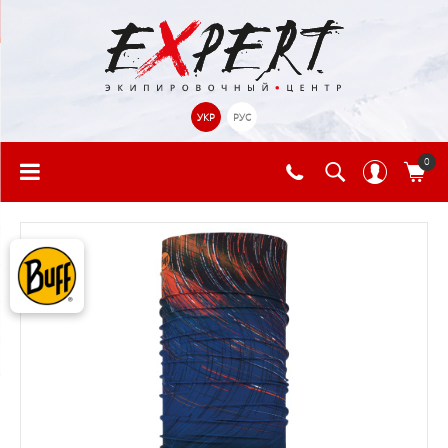
УКР
РУС
0