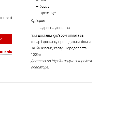
К
Київ
КИ
СТРАХУВАЛЬНІ СИСТЕМИ
НОЖІ, МУЛЬТИІНСТРУМЕНТ
Харків
Кременчуг
явності
Кур'єром:
РЕМКОМПЛЕКТИ,
ЗАПЛАТКИ
адресна доставка
при доставці кур'єром оплата за
И
товар і доставку проводиться тільки
СУВЕНІРИ, ПОДАРУНКИ
на банківську карту (Передоплата
н клік
100%)
Доставка по Україні згідно з тарифом
А
оператора.