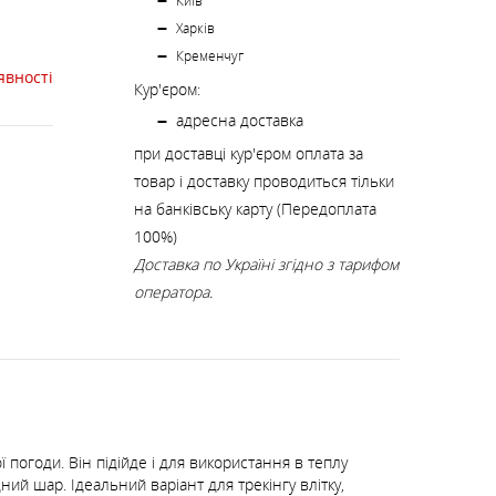
К
Київ
КИ
СТРАХУВАЛЬНІ СИСТЕМИ
НОЖІ, МУЛЬТИІНСТРУМЕНТ
Харків
Кременчуг
явності
Кур'єром:
РЕМКОМПЛЕКТИ,
ЗАПЛАТКИ
адресна доставка
при доставці кур'єром оплата за
товар і доставку проводиться тільки
СУВЕНІРИ, ПОДАРУНКИ
на банківську карту (Передоплата
100%)
Доставка по Україні згідно з тарифом
А
оператора.
погоди. Він підійде і для використання в теплу
ний шар. Ідеальний варіант для трекінгу влітку,