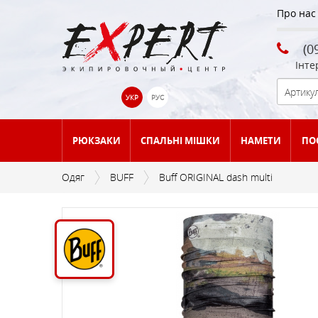
Про нас
(0
Інте
УКР
РУС
РЮКЗАКИ
СПАЛЬНІ МІШКИ
НАМЕТИ
ПО
Одяг
BUFF
Buff ORIGINAL dash multi
АКСЕСУАРИ ДЛЯ
БАЛОНИ ТА ЄМНОСТІ ДЛЯ
ГІРСЬКОЛИЖНЕ
ОБ `ЄМ ДО 25 ЛІТРІВ
АКСЕСУАРИ ДЛЯ НАМЕТІВ
БОУЛДЕРІНГ-МАТИ
АКСЕСУАРИ ДЛЯ КЕМПІНГА
BUFF
АКСЕСУАРИ ДЛЯ ВЗУТТЯ
СПАЛЬНИКІВ
ПАЛИВА
СПОРЯДЖЕННЯ
СПАЛЬНИКИ ЛІТНІ T°C (+17)
ЗАСОБИ ОСОБИСТОЇ
ЗАСОБИ ДЛЯ ДОГЛЯДУ,
ГЕРМОМІШКИ
ТЕНТИ
КОТЛИ, НАБОРИ ПОСУДУ
КІШКИ
НАКИДКИ/ПОНЧО
ЧЕРЕВИКИ
- (+5)
ГІГІЄНИ
МАЗІ