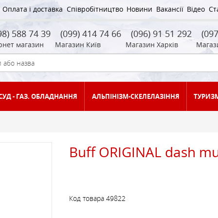
Оплата і доставка
Співробітництво
Новини
Вакансії
Відео
Ст
98) 588 74 39
(099) 414 74 66
(096) 91 51 292
(097
рнет магазин
Магазин Київ
Магазин Харків
Магаз
СУД - ГАЗ. ОБЛАДНАННЯ
АЛЬПІНІЗМ-СКЕЛЕЛАЗІННЯ
ТУРИЗ
АПТЕЧКИ ТА РЯТУВАЛЬНІ
ГІРСЬКОЛИЖНІ ОКУЛЯРИ,
СПАЛЬНИКИ 3 СЕЗОНИ
ОБ `ЄМ 25 - 44 ЛІТРА
БІВУАЧНІ МІШКИ
АЛЬПІНІСТСЬКІ
ГАЗОВІ ЛАМПИ
ЗАСОБИ СТРАХОВКИ
ГОЛОВНІ УБОРИ
КРОСІВКИ
ОБ `ЄМ 45 - 59 ЛІТРІВ
ГАМАКИ
ГАЗОВІ ПАЛЬНИКИ
КАРАБИНИ, ВІДТЯЖК
БАХІЛИ, ГЕТРИ
КОМБІНЕЗОНИ
САНДАЛІ
ГРІЛКИ
ЗАСОБИ
МАСКИ
(+9) - (-1)
Buff ORIGINAL dash mu
МУЛЬТІПАЛИВНІ
ЗАХИСТ ВІД КОМАХ ТА
ЧЕРЕВИКИ ДЛЯ
ВЕЛОРЮКЗАКИ
СПАЛЬНИКИ ПУХОВІ
ТУРИСТИЧНІ
ЛЬОДОРУБИ
ПЕРЧАТКИ
КОВЗАНИ
БАУЛИ, СУМКИ
СТОЛОВІ ПРИЛАДИ
МАГНЕЗІЯ, МІШЕЧКИ
КАРТИ, ЛІТЕРАТУРА
ТЕРМОБІЛИЗНА
ЛОПАТИ, ЩУПИ
ПАЛЬНИКИ
СОНЦЯ
АЛЬПІНІЗМА
Код товара
49822