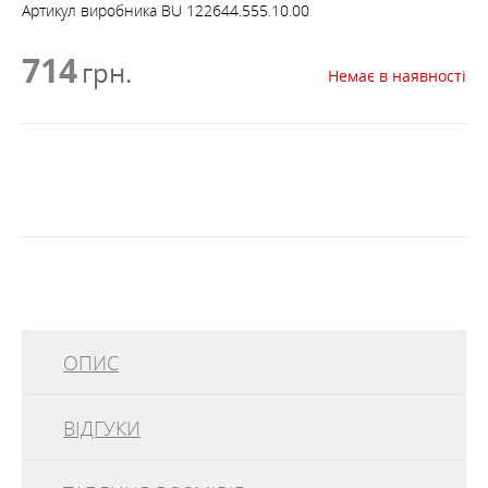
Артикул виробника
BU 122644.555.10.00
714
грн.
Немає в наявності
ОПИС
ВІДГУКИ
Мультишарф BUFF® National Geographic CoolNet
UV+ — багатофункціональний зручний та практичний
шарф для спекотної сонячної погоди та інтенсивних