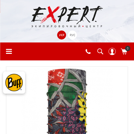
УКР
РУС
0