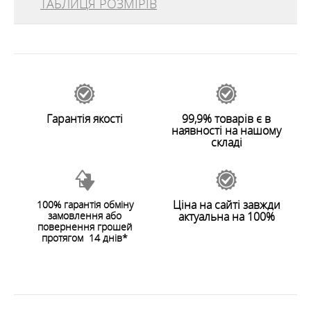
ТАБЛИЦЯ РОЗМІРІВ
фізичних навантажень. Ідеальний варіант для аутдор
трекінгу влітку, а також катання на велосипеді,
відгуків
0
роликах, скейті або самокаті.
48694
Залишити відгук
ОСОБЛИВОСТІ
ХАРАКТЕРИСТИКИ
Гарантія якості
99,9% товарів є в
наявності на нашому
складі
Ціна на сайті завжди
100% гарантія обміну
замовлення або
актуальна на 100%
ЗАЛИШИТИ ВІДГУК
повернення грошей
протягом 14 днів*