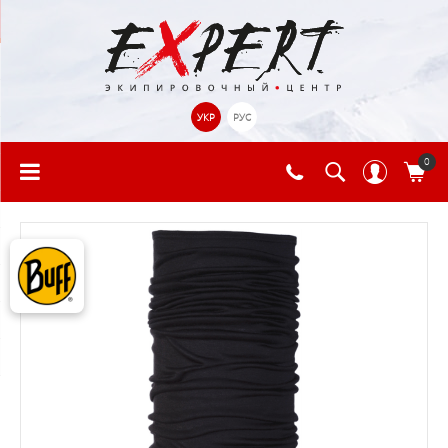
УКР
РУС
0