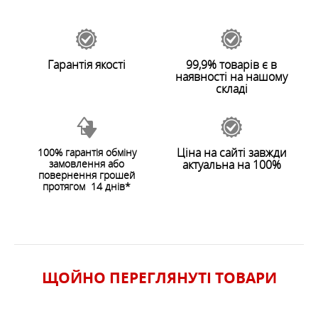
Wool для людей, які люблять натуральні і екологічні
Залишити відгук
матеріали в замін синтетичним. Виконаний з 100%
вовни Merino Wool, яка має прекрасні властивості
терморегуляції, зберігає тепло, добре вбирає і
відводить вологу, володіє природними
Гарантія якості
99,9% товарів є в
антибактеріальними властивостями і надає відчуття
наявності на нашому
комфорту.
складі
ОСОБЛИВОСТІ
Ціна на сайті завжди
100% гарантія обміну
ХАРАКТЕРИСТИКИ
замовлення або
актуальна на 100%
ЗАЛИШИТИ ВІДГУК
повернення грошей
протягом 14 днів*
ЩОЙНО ПЕРЕГЛЯНУТI ТОВАРИ