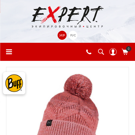
УКР
РУС
0