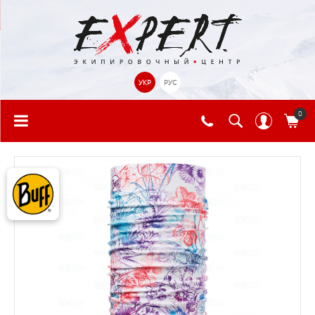
УКР
РУС
0