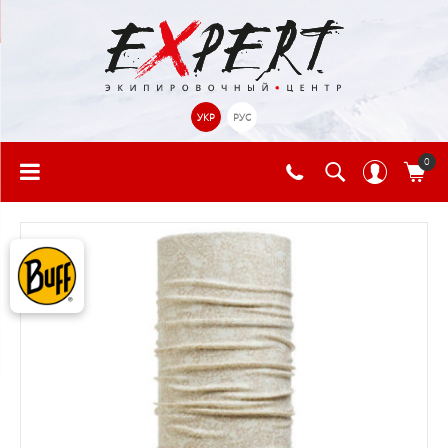
УКР
РУС
0